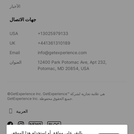
الأخبار
جهات الاتصال
USA
+13025979133
UK
+441361310189
Email
info@getexperience.com
12400 Park Potomac Ave, Apt 232,
العنوان
Potomac, MD 20854, USA
©GetExperience Inc. GetExperience™ هي علامة تجارية لشركة
GetExperience Inc. جميع الحقوق محفوظة.
العربية
بالنقر على موافق أو استخدام هذا الموقع،