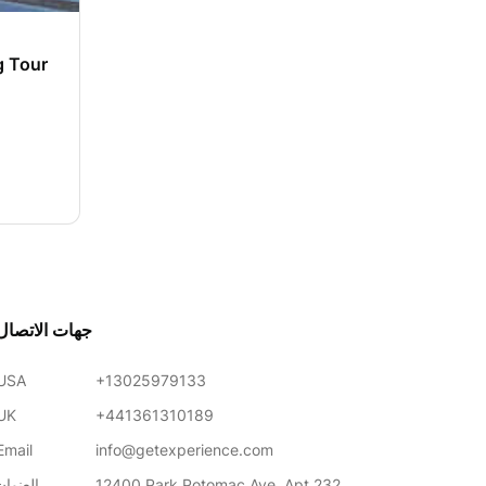
g Tour
جهات الاتصال
USA
+13025979133
UK
+441361310189
Email
info@getexperience.com
12400 Park Potomac Ave, Apt 232,
العنوان