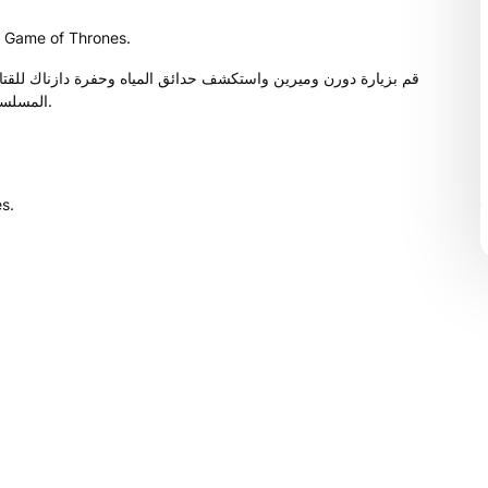
تعالَ إلى دورن واكتشف المعلم الرئيسي في إشبيلية ومواقع تصوير Game of Thrones.
قم بزيارة دورن وميرين واستكشف حدائق المياه وحفرة دازناك للقت
المسلسل التلفزيوني، والقيل والقال والقصص عن فريق العمل في إشبيلية.
دورن و