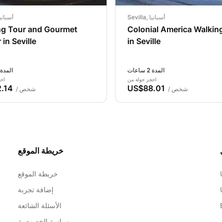
Sevilla, أسبانيا
Sevilla, أسبان
ng Tour and Gourmet
Colonial America Walkin
 in Seville
in Seville
المدة 2 ساعات
المدة 2 ساعا
احجز جولة من
احج
.14
US$88.01
/ شخص
/ شخص
خريطة الموقع
خريطة الموقع
إضافة تجربة
الأسئلة الشائعة
سياسة الخصوصية