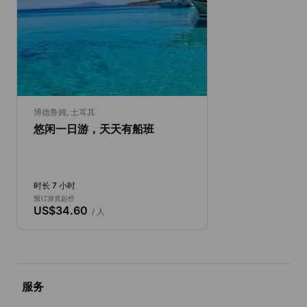
博德鲁姆, 土耳其
悠闲一日游，天天有船班
时长 7 小时
预订游览起价
US$34.60
/ 人
服务