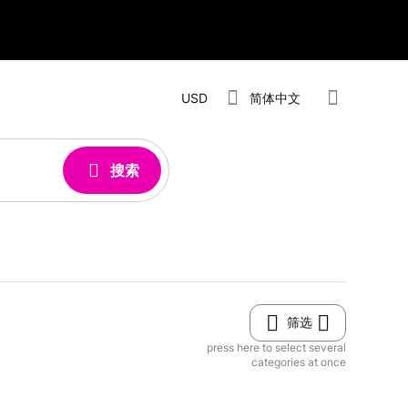
USD
简体中文
搜索
筛选
press here to select several
categories at once