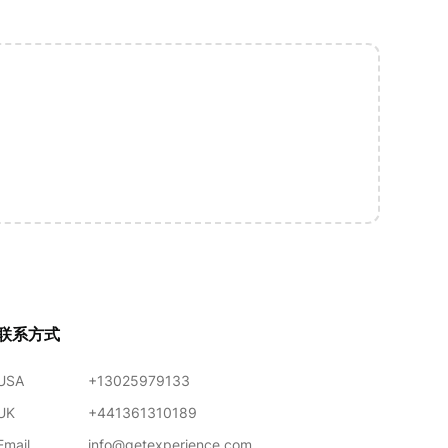
联系方式
USA
+13025979133
UK
+441361310189
Email
info@getexperience.com