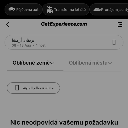
Půjčovna aut
Transfer na letiště
Pronájem jacht
يريفان, أرمينيا
08 - 18 Aug
1 host
Oblíbené země
Oblíbená města
مشاهدة معالم المدينة
Nic neodpovídá vašemu požadavku