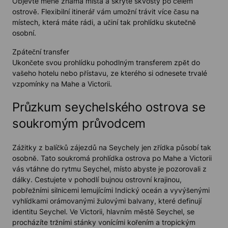
Objevte méně známá místa a skryté skvosty po celém
ostrově. Flexibilní itinerář vám umožní trávit více času na
místech, která máte rádi, a učiní tak prohlídku skutečně
osobní.
Zpáteční transfer
Ukončete svou prohlídku pohodlným transferem zpět do
vašeho hotelu nebo přístavu, ze kterého si odnesete trvalé
vzpomínky na Mahe a Victorii.
Průzkum seychelského ostrova se
soukromým průvodcem
Zážitky z balíčků zájezdů na Seychely jen zřídka působí tak
osobně. Tato soukromá prohlídka ostrova po Mahe a Victorii
vás vtáhne do rytmu Seychel, místo abyste je pozorovali z
dálky. Cestujete v pohodlí bujnou ostrovní krajinou,
pobřežními silnicemi lemujícími Indický oceán a vyvýšenými
vyhlídkami orámovanými žulovými balvany, které definují
identitu Seychel. Ve Victorii, hlavním městě Seychel, se
procházíte tržními stánky vonícími kořením a tropickým