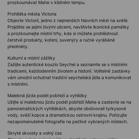
prozkoumávat Mahe v klidném tempu.
Prohlídka města Victoria
Objevte Victorii, jedno z nejmenších hlavních měst na světě.
Projděte se jejími živými ulicemi, navštivte ikonické památky
a prozkoumejte místní trhy, kde si můžete prohlédnout
čerstvé produkty, koření, suvenýry a ručně vyráběné
předměty.
Kulturní a místní zážitky
Zažijte autentické kouzlo Seychel a seznamte se s místními
tradicemi, každodenním životem a historií. Volitelné zastávky
vám umožní ochutnat tradiční seychelská jídla a komunikovat
s místními.
Malebná jízda podél pobřeží a vyhlídky
Užijte si malebnou jízdu podél pobřeží Mahe a zastavte se na
panoramatických vyhlídkách, abyste obdivovali tyrkysové
vody, svěží kopce a dramatickou ostrovní krajinu. Pořizujte
nezapomenutelné fotografie na pečlivě vybraných místech.
Skryté skvosty a volný čas