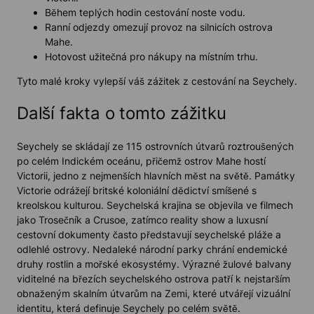
Během teplých hodin cestování noste vodu.
Ranní odjezdy omezují provoz na silnicích ostrova
Mahe.
Hotovost užitečná pro nákupy na místním trhu.
Tyto malé kroky vylepší váš zážitek z cestování na Seychely.
Další fakta o tomto zážitku
Seychely se skládají ze 115 ostrovních útvarů roztroušených
po celém Indickém oceánu, přičemž ostrov Mahe hostí
Victorii, jedno z nejmenších hlavních měst na světě. Památky
Victorie odrážejí britské koloniální dědictví smíšené s
kreolskou kulturou. Seychelská krajina se objevila ve filmech
jako Trosečník a Crusoe, zatímco reality show a luxusní
cestovní dokumenty často představují seychelské pláže a
odlehlé ostrovy. Nedaleké národní parky chrání endemické
druhy rostlin a mořské ekosystémy. Výrazné žulové balvany
viditelné na březích seychelského ostrova patří k nejstarším
obnaženým skalním útvarům na Zemi, které utvářejí vizuální
identitu, která definuje Seychely po celém světě.