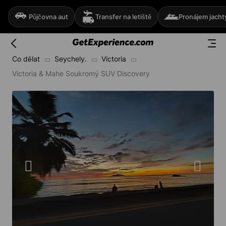
Půjčovna aut
Transfer na letiště
Pronájem jacht
Co dělat
Seychely.
Victoria
Victoria & Mahe Soukromý SUV Discovery