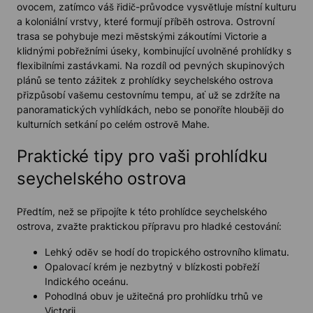
ovocem, zatímco váš řidič-průvodce vysvětluje místní kulturu
a koloniální vrstvy, které formují příběh ostrova. Ostrovní
trasa se pohybuje mezi městskými zákoutími Victorie a
klidnými pobřežními úseky, kombinující uvolněné prohlídky s
flexibilními zastávkami. Na rozdíl od pevných skupinových
plánů se tento zážitek z prohlídky seychelského ostrova
přizpůsobí vašemu cestovnímu tempu, ať už se zdržíte na
panoramatických vyhlídkách, nebo se ponoříte hlouběji do
kulturních setkání po celém ostrově Mahe.
Praktické tipy pro vaši prohlídku
seychelského ostrova
Předtím, než se připojíte k této prohlídce seychelského
ostrova, zvažte praktickou přípravu pro hladké cestování:
Lehký oděv se hodí do tropického ostrovního klimatu.
Opalovací krém je nezbytný v blízkosti pobřeží
Indického oceánu.
Pohodlná obuv je užitečná pro prohlídku trhů ve
Victorii.