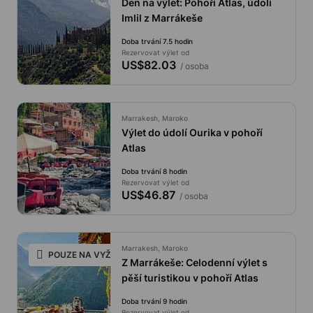
Den na výlet: Pohoří Atlas, údolí
Imlil z Marrákeše
Doba trvání 7.5 hodin
Rezervovat výlet od
US$82.03
/ osoba
Marrakesh, Maroko
Výlet do údolí Ourika v pohoří
Atlas
Doba trvání 8 hodin
Rezervovat výlet od
US$46.87
/ osoba
Marrakesh, Maroko
POUZE NA VYŽÁDÁNÍ
Z Marrákeše: Celodenní výlet s
pěší turistikou v pohoří Atlas
Doba trvání 9 hodin
Rezervovat výlet od