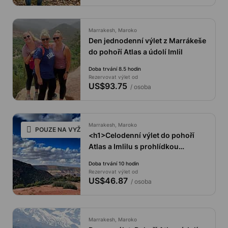
Marrakesh, Maroko
Den jednodenní výlet z Marrákeše
do pohoří Atlas a údolí Imlil
Doba trvání 8.5 hodin
Rezervovat výlet od
US$93.75
/ osoba
Marrakesh, Maroko
POUZE NA VYŽÁDÁNÍ
<h1>Celodenní výlet do pohoří
Atlas a Imlilu s prohlídkou
památek</h1>
Doba trvání 10 hodin
Rezervovat výlet od
US$46.87
/ osoba
Marrakesh, Maroko