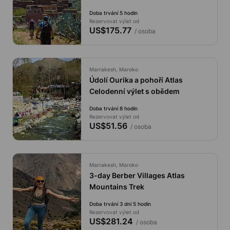
Doba trvání 5 hodin
Rezervovat výlet od
US$175.77
/ osoba
Marrakesh, Maroko
Údolí Ourika a pohoří Atlas
Celodenní výlet s obědem
Doba trvání 8 hodin
Rezervovat výlet od
US$51.56
/ osoba
Marrakesh, Maroko
3-day Berber Villages Atlas
Mountains Trek
Doba trvání 3 dní 5 hodin
Rezervovat výlet od
US$281.24
/ osoba