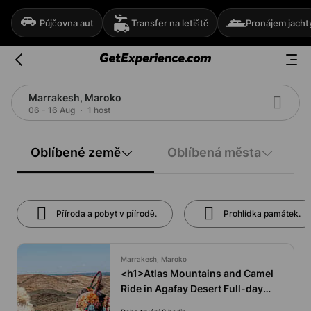
Půjčovna aut
Transfer na letiště
Pronájem jacht
Marrakesh, Maroko
06 - 16 Aug
1 host
Oblíbené země
Oblíbená města
Příroda a pobyt v přírodě.
Prohlídka památek.
Marrakesh, Maroko
<h1>Atlas Mountains and Camel
Ride in Agafay Desert Full-day
Trip</h1>