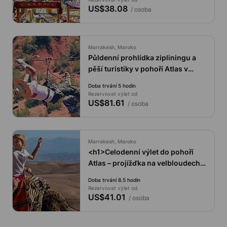
US$38.08
/ osoba
Marrakesh, Maroko
Půldenní prohlídka zipliningu a
pěší turistiky v pohoří Atlas v
Maroku, Marrákeš.
Doba trvání 5 hodin
Rezervovat výlet od
US$81.61
/ osoba
Marrakesh, Maroko
<h1>Celodenní výlet do pohoří
Atlas – projížďka na velbloudech –
vodopády s odborným
Doba trvání 8.5 hodin
průvodcem</h1>
Rezervovat výlet od
US$41.01
/ osoba