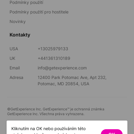
Podmínky použití
Podmínky použití pro hostitele
Novinky
Kontakty
USA
+13025979133
UK
+441361310189
Email
info@getexperience.com
Adresa
12400 Park Potomac Ave, Apt 232,
Potomac, MD 20854, USA
©GetExperience Inc. GetExperience™ je ochranná známka
GetExperience Inc. Všechna práva vyhrazena.
Čeština
Kliknutím na OK nebo používáním této