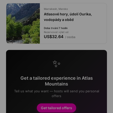
Marrakesh, Maroko
Atlasové hory, údolí Ourika,
vodopády a oběd
Doba trvání 7 hodin
Rezervovat výlet od
US$32.64
/ osoba
✨
Get a tailored experience in Atlas
Mountains
Tell us what you want — hosts will send you personal
offers
Get tailored offers