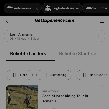
Autovermietung
Flughafentransfer
Yachtchart
Lori, Armenien
08 - 18 Aug
1 Gast
Beliebte Länder
Beliebte Städte
Tiere
Sightseeing
Natur und Ou
Lori, Armenien
Scenic Horse Riding Tour in
Armenia