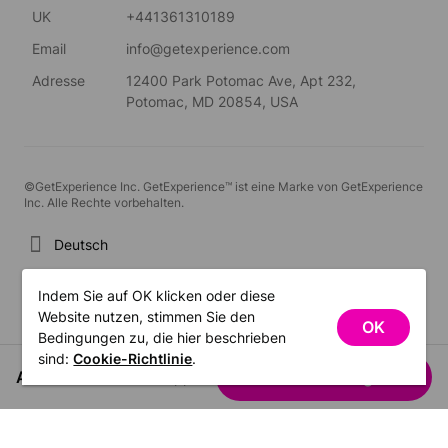
UK
+441361310189
Email
info@getexperience.com
Adresse
12400 Park Potomac Ave, Apt 232,
Potomac, MD 20854, USA
©GetExperience Inc. GetExperience™ ist eine Marke von GetExperience
Inc. Alle Rechte vorbehalten.
Deutsch
Indem Sie auf OK klicken oder diese
Website nutzen, stimmen Sie den
OK
Bedingungen zu, die hier beschrieben
sind:
Cookie-Richtlinie
.
Ab US$386.70
Termine anzeigen
/ / Gruppe