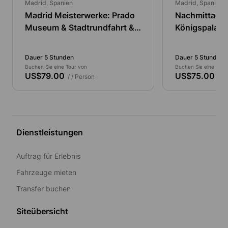
Madrid, Spanien
Madrid, Spanien
Madrid Meisterwerke: Prado
Nachmittagsa
Museum & Stadtrundfahrt &
Königspalast
Flamenco Show
Stadtspazier
Flamenco-S
Dauer 5 Stunden
Dauer 5 Stunden
Buchen Sie eine Tour von
Buchen Sie eine Tour
US$79.00
US$75.00
/ / Person
/ / 
Dienstleistungen
Auftrag für Erlebnis
Fahrzeuge mieten
Transfer buchen
Siteübersicht