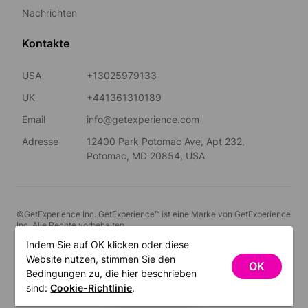
Nachrichten
Kontakte
USA
+13025979133
UK
+441361310189
Email
info@getexperience.com
Adresse
12400 Park Potomac Ave, Apt 232,
Potomac, MD 20854, USA
©GetExperience Inc. GetExperience™ ist eine Marke von GetExperience
Inc. Alle Rechte vorbehalten.
Indem Sie auf OK klicken oder diese
Deutsch
Website nutzen, stimmen Sie den
OK
Bedingungen zu, die hier beschrieben
FILTER
sind:
Cookie-Richtlinie
.