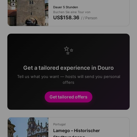
Dauer 5 Stunden
Buchen Sie eine Tour von
US$158.36
/ / Person
✨
Get a tailored experience in Douro
Tell us what you want — hosts will send you personal
offers
Get tailored offers
Portugal
Lamego – Historischer