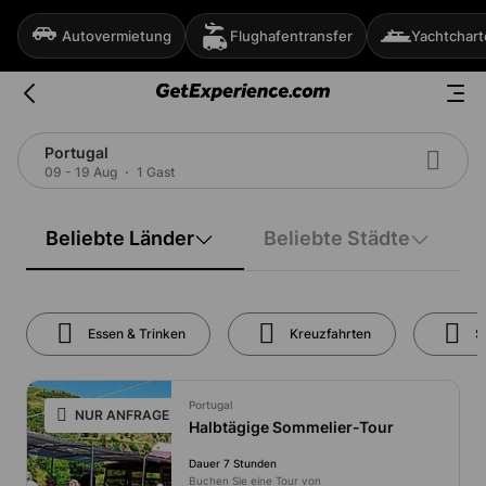
Autovermietung
Flughafentransfer
Yachtchart
Portugal
09 - 19 Aug
1 Gast
Beliebte Länder
Beliebte Städte
Essen & Trinken
Kreuzfahrten
S
Portugal
NUR ANFRAGE
Halbtägige Sommelier-Tour
Dauer 7 Stunden
Buchen Sie eine Tour von