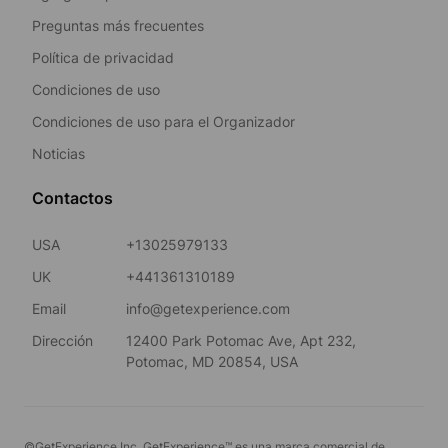
Preguntas más frecuentes
Política de privacidad
Condiciones de uso
Condiciones de uso para el Organizador
Noticias
Contactos
USA
+13025979133
UK
+441361310189
Email
info@getexperience.com
Dirección
12400 Park Potomac Ave, Apt 232,
Potomac, MD 20854, USA
©GetExperience Inc. GetExperience™ es una marca comercial de