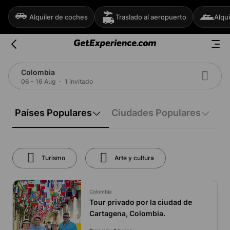
Alquiler de coches
Traslado al aeropuerto
Alqui
Colombia
06 - 16 Aug
1 invitado
Países Populares
Ciudades Populares
Turismo
Arte y cultura
Colombia
Tour privado por la ciudad de
Cartagena, Colombia.