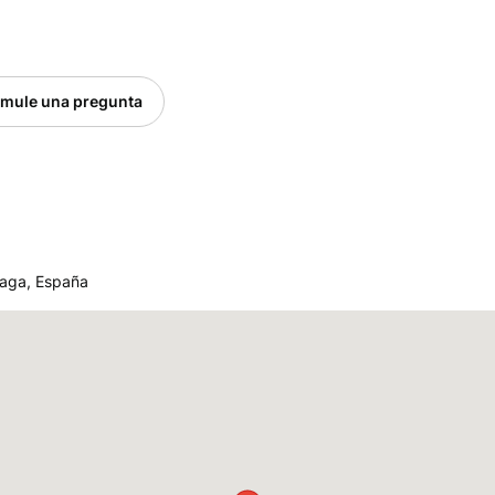
rmule una pregunta
laga, España