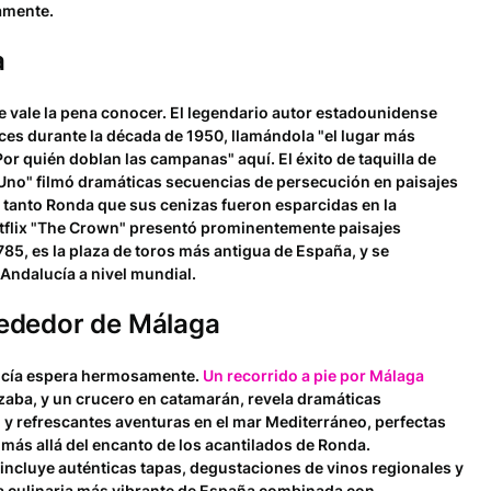
samente.
a
e vale la pena conocer. El legendario autor estadounidense
es durante la década de 1950, llamándola "el lugar más
 quién doblan las campanas" aquí. El éxito de taquilla de
 Uno" filmó dramáticas secuencias de persecución en paisajes
 tanto Ronda que sus cenizas fueron esparcidas en la
Netflix "The Crown" presentó prominentemente paisajes
85, es la plaza de toros más antigua de España, y se
ndalucía a nivel mundial.
rededor de Málaga
ucía espera hermosamente.
Un recorrido a pie por Málaga
cazaba, y un crucero en catamarán, revela dramáticas
 y refrescantes aventuras en el mar Mediterráneo, perfectas
 más allá del encanto de los acantilados de Ronda.
incluye auténticas tapas, degustaciones de vinos regionales y
a culinaria más vibrante de España combinada con