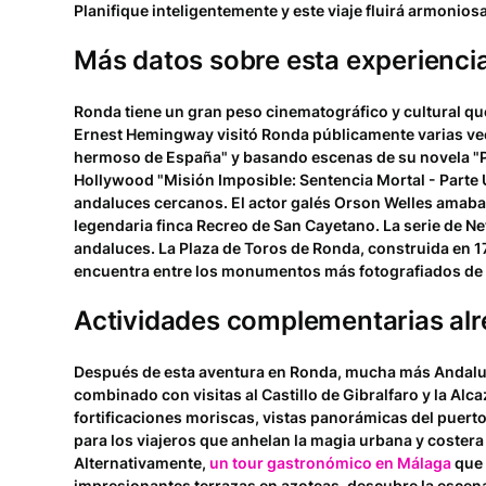
Planifique inteligentemente y este viaje fluirá armonio
Más datos sobre esta experienci
Ronda tiene un gran peso cinematográfico y cultural qu
Ernest Hemingway visitó Ronda públicamente varias vec
hermoso de España" y basando escenas de su novela "Por
Hollywood "Misión Imposible: Sentencia Mortal - Parte
andaluces cercanos. El actor galés Orson Welles amaba
legendaria finca Recreo de San Cayetano. La serie de 
andaluces. La Plaza de Toros de Ronda, construida en 17
encuentra entre los monumentos más fotografiados de A
Actividades complementarias al
Después de esta aventura en Ronda, mucha más Andal
combinado con visitas al Castillo de Gibralfaro y la Al
fortificaciones moriscas, vistas panorámicas del puerto
para los viajeros que anhelan la magia urbana y costera
Alternativamente,
un tour gastronómico en Málaga
que 
impresionantes terrazas en azoteas, descubre la escen