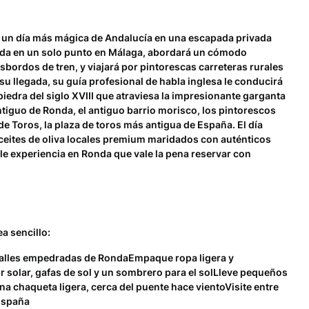
e un día más mágica de Andalucía en una escapada privada
da en un solo punto en Málaga, abordará un cómodo
sbordos de tren, y viajará por pintorescas carreteras rurales
 su llegada, su guía profesional de habla inglesa le conducirá
piedra del siglo XVIII que atraviesa la impresionante garganta
ntiguo de Ronda, el antiguo barrio morisco, los pintorescos
de Toros, la plaza de toros más antigua de España. El día
ceites de oliva locales premium maridados con auténticos
le experiencia en Ronda que vale la pena reservar con
a sencillo:
calles empedradas de RondaEmpaque ropa ligera y
or solar, gafas de sol y un sombrero para el solLleve pequeños
 chaqueta ligera, cerca del puente hace vientoVisite entre
 España