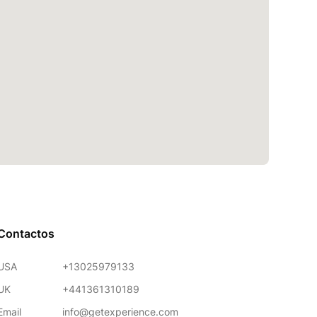
Contactos
USA
+13025979133
UK
+441361310189
Email
info@getexperience.com