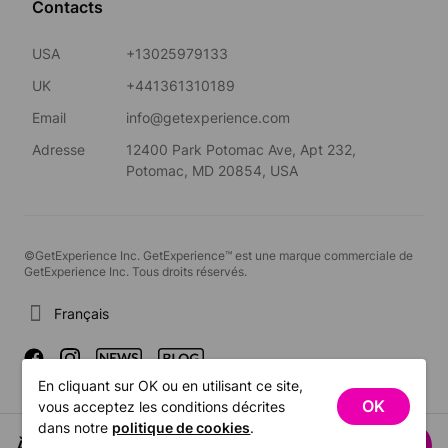
Contacts
USA
+13025979133
UK
+441361310189
Email
info@getexperience.com
Adresse
12400 Park Potomac Ave, Apt 232,
Potomac, MD 20854, USA
©GetExperience Inc. GetExperience™ est une marque commerciale de
GetExperience Inc. Tous droits réservés.
Français
En cliquant sur OK ou en utilisant ce site,
OK
vous acceptez les conditions décrites
dans notre
politique de cookies
.
À partir de US$152.52
Voir les dates
/ personne