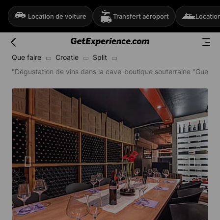
Location de voiture
Transfert aéroport
Locatio
Que faire
Croatie
Split
"Dégustation de vins dans la cave-boutique souterraine "Guerre n