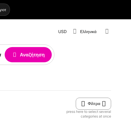
γιοτ
USD
Ελληνικά
Αναζήτηση
Φίλτρα
press here to select several
categories at once