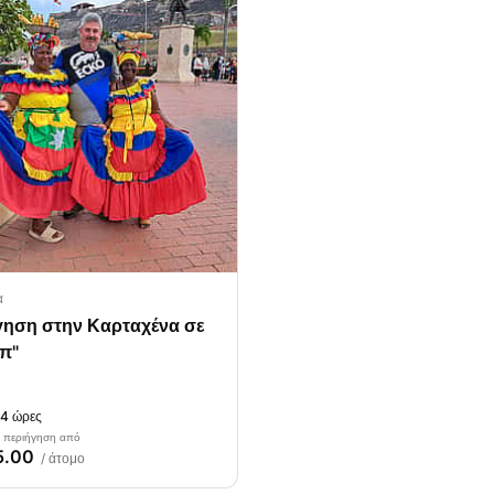
α
γηση στην Καρταχένα σε
π"
 4 ώρες
α περιήγηση από
5.00
/ άτομο