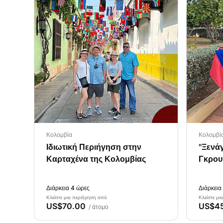
Κολομβία
Κολομβί
Ιδιωτική Περιήγηση στην
"Ξενά
Καρταχένα της Κολομβίας
Γκρου
Διάρκεια 4 ώρες
Διάρκεια
Κλείστε μια περιήγηση από
Κλείστε μι
US$70.00
US$4
/ άτομο