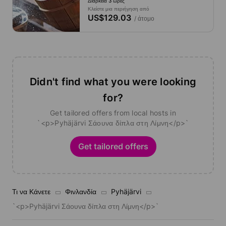
Διάρκεια 3 ώρες
Κλείστε μια περιήγηση από
US$129.03
/ άτομο
Didn't find what you were looking
for?
Get tailored offers from local hosts in
`<p>Pyhäjärvi Σάουνα δίπλα στη Λίμνη</p>`
Get tailored offers
Τι να Κάνετε
Φινλανδία
Pyhäjärvi
`<p>Pyhäjärvi Σάουνα δίπλα στη Λίμνη</p>`