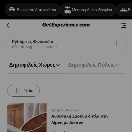
Ενοικίαση Αυτοκινήτου
Μεταφορά αεροδρομίου
Εν
Pyhäjärvi, Φινλανδία
09 - 19 Aug
1 επισκέπτης
Δημοφιλείς Χώρες
Δημοφιλείς Πόλεις
Υγεία.
Pyhäjärvi, Φινλανδία
Αυθεντική Σάουνα δίπλα στη
Λίμνη με Δείπνο