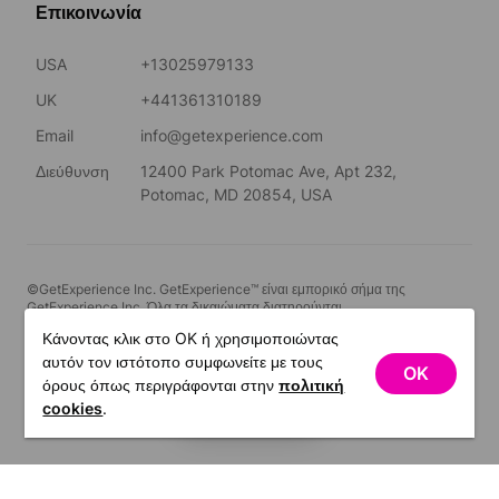
Επικοινωνία
USA
+13025979133
UK
+441361310189
Email
info@getexperience.com
Διεύθυνση
12400 Park Potomac Ave, Apt 232,
Potomac, MD 20854, USA
©GetExperience Inc. GetExperience™ είναι εμπορικό σήμα της
GetExperience Inc. Όλα τα δικαιώματα διατηρούνται.
Κάνοντας κλικ στο OK ή χρησιμοποιώντας
Ελληνικά
αυτόν τον ιστότοπο συμφωνείτε με τους
OK
όρους όπως περιγράφονται στην
πολιτική
ΦΊΛΤΡΑ
cookies
.