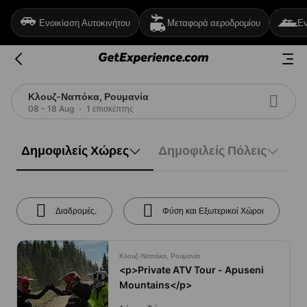
Ενοικίαση Αυτοκινήτου
Μεταφορά αεροδρομίου
Εν
Κλουζ-Ναπόκα, Ρουμανία
08 - 18 Aug
1 επισκέπτης
Δημοφιλείς Χώρες
Δημοφιλείς Πόλεις
Διαδρομές.
Φύση και Εξωτερικοί Χώροι
Κλουζ-Ναπόκα, Ρουμανία
<p>Private ATV Tour - Αpuseni
Mountains</p>