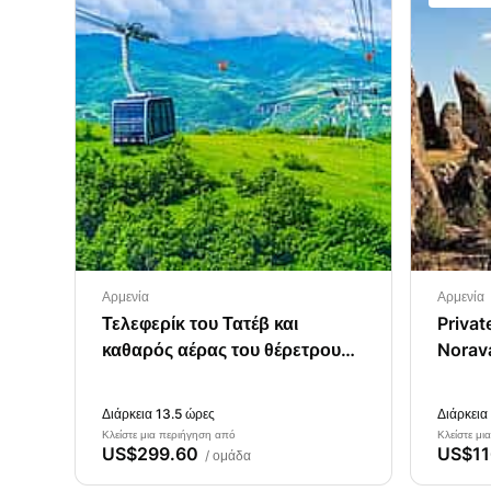
Αρμενία
Αρμενία
Τελεφερίκ του Τατέβ και
Privat
καθαρός αέρας του θέρετρου
Norava
Τζερμούκ.
Zorats
Διάρκεια 13.5 ώρες
Διάρκεια
Κλείστε μια περιήγηση από
Κλείστε μι
US$299.60
US$11
/ ομάδα