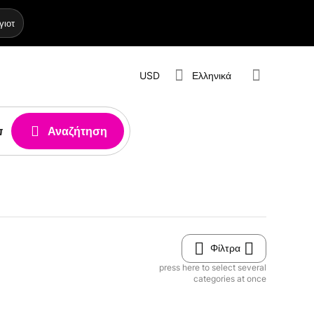
γιοτ
USD
Ελληνικά
Αναζήτηση
Φίλτρα
press here to select several
categories at once