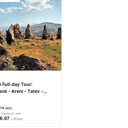
e Full-day Tour:
nk - Areni - Tatev -
 Karer - Shaki
 14 ώρες
α περιήγηση από
6.97
/ άτομο