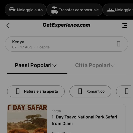
Noleggio auto
Transfer aeroportuale
Noleggio 
Kenya
07 - 17 Aug
1 ospite
Paesi Popolari
Città Popolari
Natura e aria aperta
Romantico
Kenya
1-Day Tsavo National Park Safari
from Diani