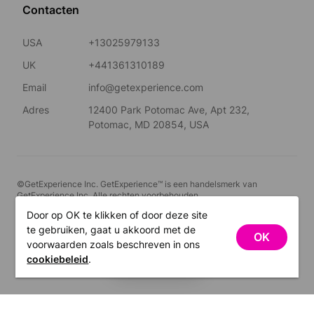
Contacten
USA
+13025979133
UK
+441361310189
Email
info@getexperience.com
Adres
12400 Park Potomac Ave, Apt 232,
Potomac, MD 20854, USA
©GetExperience Inc. GetExperience™ is een handelsmerk van
GetExperience Inc. Alle rechten voorbehouden.
Door op OK te klikken of door deze site
Nederlands
te gebruiken, gaat u akkoord met de
OK
voorwaarden zoals beschreven in ons
FILTERS
cookiebeleid
.