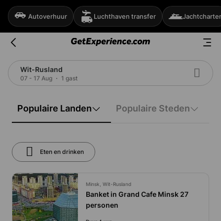
Autoverhuur
Luchthaven transfer
Jachtcharte
Wit-Rusland
07 - 17 Aug
1 gast
Populaire Landen
Populaire Steden
Eten en drinken
Minsk, Wit-Rusland
Banket in Grand Cafe Minsk 27
personen