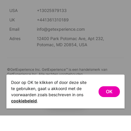
USA
+13025979133
UK
+441361310189
Email
info@getexperience.com
Adres
12400 Park Potomac Ave, Apt 232,
Potomac, MD 20854, USA
©GetExperience Inc. GetExperience™ is een handelsmerk van
GetExperience Inc. Alle rechten voorbehouden.
Door op OK te klikken of door deze site
Nederlands
te gebruiken, gaat u akkoord met de
OK
voorwaarden zoals beschreven in ons
FILTERS
cookiebeleid
.