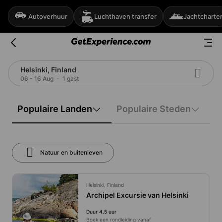
Autoverhuur
Luchthaven transfer
Jachtcharte
Helsinki, Finland
06 - 16 Aug
1 gast
Populaire Landen
Populaire Steden
Natuur en buitenleven
Helsinki, Finland
Archipel Excursie van Helsinki
Duur 4.5 uur
Boek een rondleiding vanaf