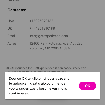
Contacten
USA
+13025979133
UK
+441361310189
Email
info@getexperience.com
Adres
12400 Park Potomac Ave, Apt 232,
Potomac, MD 20854, USA
©GetExperience Inc. GetExperience™ is een handelsmerk van
GetExperience Inc. Alle rechten voorbehouden.
Door op OK te klikken of door deze site
Nederlands
te gebruiken, gaat u akkoord met de
OK
voorwaarden zoals beschreven in ons
FILTERS
cookiebeleid
.