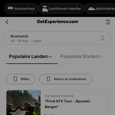
Autoverhuur
Luchthaven transfer
Jachtcharte
Roemenië
08 - 18 Aug
1 gast
Populaire Landen
Populaire Steden
Ritten
Natuur en buitenleven
Cluj-Napoca, Roemenië
"Privé ATV Tour - Apuseni
Bergen"