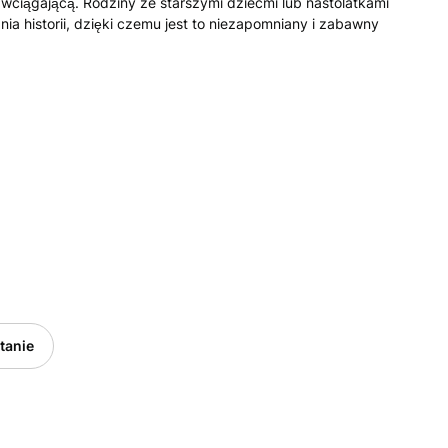
wciągającą. Rodziny ze starszymi dziećmi lub nastolatkami
ia historii, dzięki czemu jest to niezapomniany i zabawny
tanie