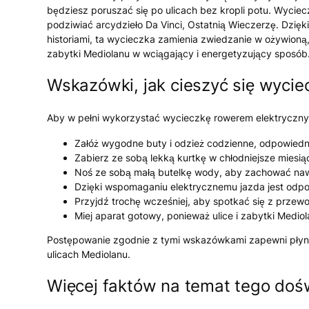
będziesz poruszać się po ulicach bez kropli potu. Wyciec
podziwiać arcydzieło Da Vinci, Ostatnią Wieczerzę. Dzię
historiami, ta wycieczka zamienia zwiedzanie w ożywion
zabytki Mediolanu w wciągający i energetyzujący sposób
Wskazówki, jak cieszyć się wyci
Aby w pełni wykorzystać wycieczkę rowerem elektryczny
Załóż wygodne buty i odzież codzienne, odpowiedn
Zabierz ze sobą lekką kurtkę w chłodniejsze miesi
Noś ze sobą małą butelkę wody, aby zachować na
Dzięki wspomaganiu elektrycznemu jazda jest odpo
Przyjdź trochę wcześniej, aby spotkać się z przew
Miej aparat gotowy, ponieważ ulice i zabytki Medio
Postępowanie zgodnie z tymi wskazówkami zapewni płynn
ulicach Mediolanu.
Więcej faktów na temat tego doś