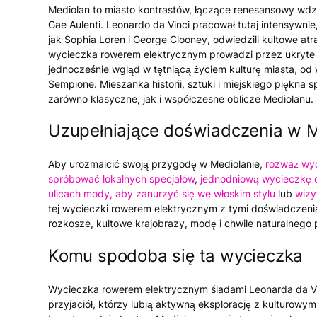
Mediolan to miasto kontrastów, łączące renesansowy wdzię
Gae Aulenti. Leonardo da Vinci pracował tutaj intensywnie
jak Sophia Loren i George Clooney, odwiedzili kultowe atr
wycieczka rowerem elektrycznym prowadzi przez ukryte kl
jednocześnie wgląd w tętniącą życiem kulturę miasta, od
Sempione. Mieszanka historii, sztuki i miejskiego piękna s
zarówno klasyczne, jak i współczesne oblicze Mediolanu.
Uzupełniające doświadczenia w M
Aby urozmaicić swoją przygodę w Mediolanie,
rozważ wyc
spróbować lokalnych specjałów
,
jednodniową wycieczkę d
ulicach mody, aby zanurzyć się we włoskim stylu
lub
wizy
tej wycieczki rowerem elektrycznym z tymi doświadczeni
rozkosze, kultowe krajobrazy, modę i chwile naturalnego
Komu spodoba się ta wycieczka
Wycieczka rowerem elektrycznym śladami Leonarda da Vinc
przyjaciół, którzy lubią aktywną eksplorację z kulturowym 