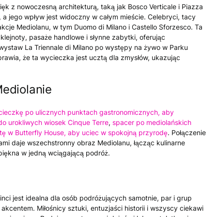
k z nowoczesną architekturą, taką jak Bosco Verticale i Piazza
, a jego wpływ jest widoczny w całym mieście. Celebryci, tacy
akcje Mediolanu, w tym Duomo di Milano i Castello Sforzesco. Ta
ejnoty, pasaże handlowe i słynne zabytki, oferując
 wystaw La Triennale di Milano po występy na żywo w Parku
prawia, że ​​ta wycieczka jest ucztą dla zmysłów, ukazując
ediolanie
ieczkę po ulicznych punktach gastronomicznych, aby
o urokliwych wiosek Cinque Terre
,
spacer po mediolańskich
tę w Butterfly House, aby uciec w spokojną przyrodę
. Połączenie
ami daje wszechstronny obraz Mediolanu, łącząc kulinarne
 piękna w jedną wciągającą podróż.
i jest idealna dla osób podróżujących samotnie, par i grup
akcentem. Miłośnicy sztuki, entuzjaści historii i wszyscy ciekawi