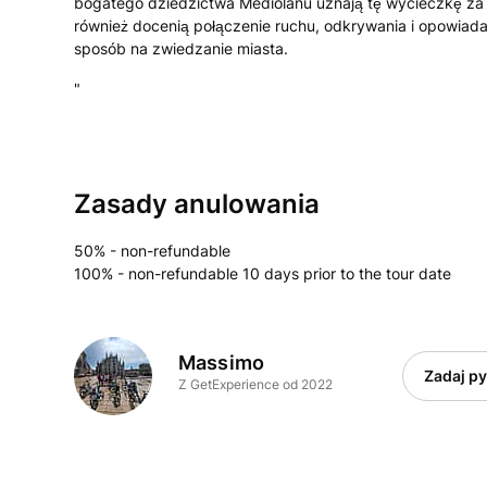
bogatego dziedzictwa Mediolanu uznają tę wycieczkę za 
również docenią połączenie ruchu, odkrywania i opowiadan
sposób na zwiedzanie miasta.
"
Zasady anulowania
50% - non-refundable
100% - non-refundable 10 days prior to the tour date
Massimo
Zadaj py
Z GetExperience od 2022