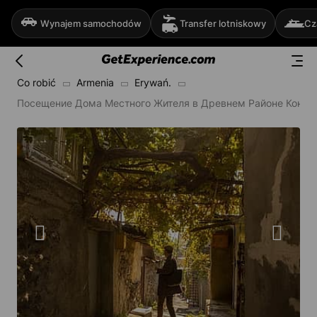
Wynajem samochodów
Transfer lotniskowy
Cz
Co robić
Armenia
Erywań.
Посещение Дома Местного Жителя в Древнем Районе Конд в