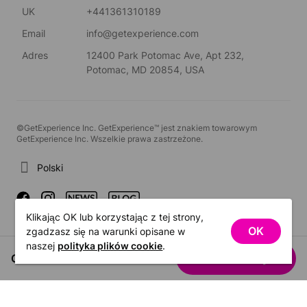
UK
+441361310189
Email
info@getexperience.com
Adres
12400 Park Potomac Ave, Apt 232,
Potomac, MD 20854, USA
©GetExperience Inc. GetExperience™ jest znakiem towarowym
GetExperience Inc. Wszelkie prawa zastrzeżone.
Polski
Klikając OK lub korzystając z tej strony,
OK
zgadzasz się na warunki opisane w
naszej
polityka plików cookie
.
Od US$34.98
Zobacz daty
/ osoba