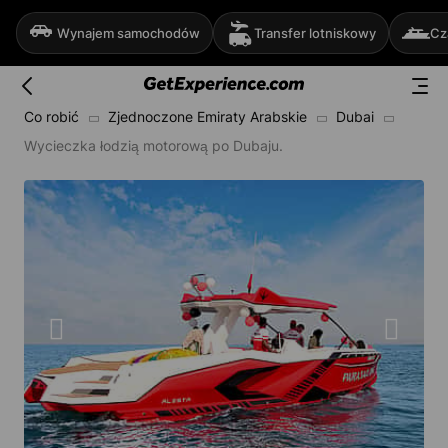
Wynajem samochodów
Transfer lotniskowy
Cz
Co robić
Zjednoczone Emiraty Arabskie
Dubai
Wycieczka łodzią motorową po Dubaju.