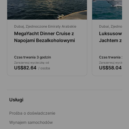
Dubaj, Zjednoczone Emiraty Arabskie
Dubai, Zjednoczo
MegaYacht Dinner Cruise z
Luksusowy R
Napojami Bezalkoholowymi
Jachtem ze Ś
Czas trwania 3 godzin
Czas trwania 2 go
Zarezerwuj wycieczkę od
Zarezerwuj wycieczk
US$82.64
US$58.04
/ osoba
/ o
Usługi
Prośba o doświadczenie
Wynajem samochodów