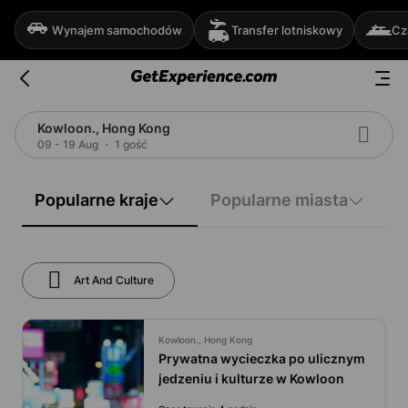
Wynajem samochodów
Transfer lotniskowy
Cz
Kowloon., Hong Kong
09 - 19 Aug
1 gość
Popularne kraje
Popularne miasta
Art And Culture
Kowloon., Hong Kong
Prywatna wycieczka po ulicznym
jedzeniu i kulturze w Kowloon