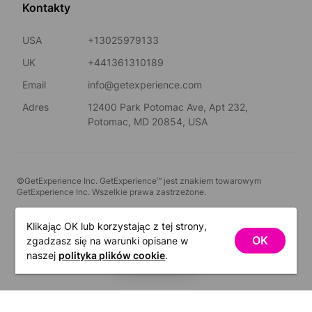
Kontakty
USA
+13025979133
UK
+441361310189
Email
info@getexperience.com
Adres
12400 Park Potomac Ave, Apt 232,
Potomac, MD 20854, USA
©GetExperience Inc. GetExperience™ jest znakiem towarowym
GetExperience Inc. Wszelkie prawa zastrzeżone.
Polski
Klikając OK lub korzystając z tej strony,
OK
zgadzasz się na warunki opisane w
FILTRY
naszej
polityka plików cookie
.