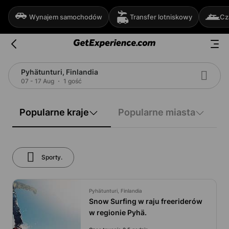
Wynajem samochodów
Transfer lotniskowy
Cz
Pyhätunturi, Finlandia
07 - 17 Aug
1 gość
Popularne kraje
Popularne miasta
Sporty.
Pyhätunturi, Finlandia
Snow Surfing w raju freeriderów
w regionie Pyhä.