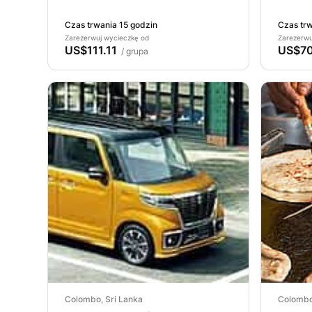
Kolombo do Kandy vanem.
Czas trwania 15 godzin
Czas trw
Zarezerwuj wycieczkę od
Zarezerwu
US$111.11
US$70
/ grupa
Colombo, Sri Lanka
Colombo