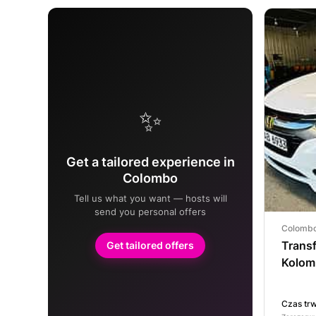
✨
Get a tailored experience in
Colombo
Tell us what you want — hosts will
send you personal offers
Colombo
Transf
Get tailored offers
Kolom
Czas trw