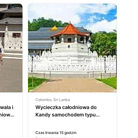
Colombo, Sri Lanka
wala i
Wycieczka całodniowa do
dniowa
Kandy samochodem typu
sedan z Kolombo (prywatna
znym
wycieczka jednodniowa).
Czas trwania 15 godzin