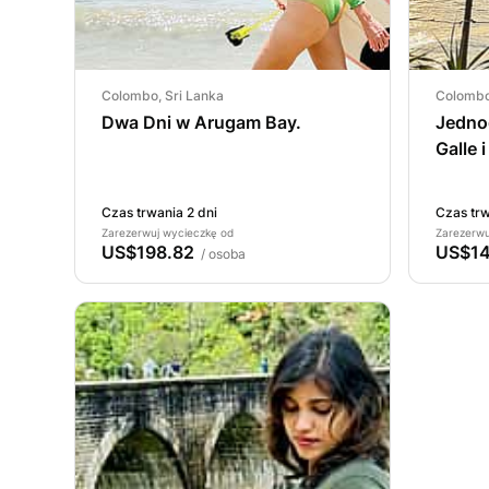
Colombo, Sri Lanka
Colombo
Dwa Dni w Arugam Bay.
Jedno
Galle 
Czas trwania 2 dni
Czas trw
Zarezerwuj wycieczkę od
Zarezerwu
US$198.82
US$14
/ osoba