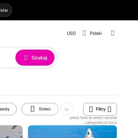
htów
USD
Polski
Szukaj
Filtry
jazdy
Dzieci.
Sztuka i kultura
press here to select several
categories at once