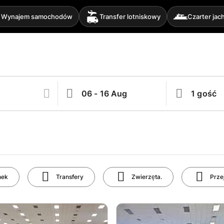
Wynajem samochodów
Transfer lotniskowy
Czarter jac
nek
Transfery
Zwierzęta.
Prze