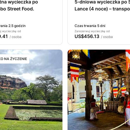
tna wycieczka po
5-dniowa wycieczka po S
bo Street Food.
Lance (4 noce) – transpo
Vanem KDH
ania 2.5 godzin
Czas trwania 5 dni
j wycieczkę od
Zarezerwuj wycieczkę od
.41
US$456.13
/ osoba
/ osoba
O NA ŻYCZENIE