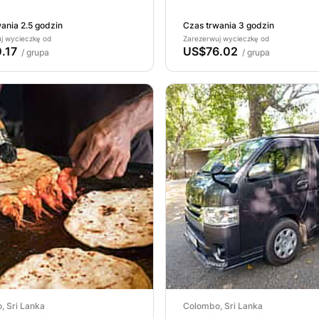
ania 2.5 godzin
Czas trwania 3 godzin
j wycieczkę od
Zarezerwuj wycieczkę od
.17
US$76.02
/ grupa
/ grupa
, Sri Lanka
Colombo, Sri Lanka