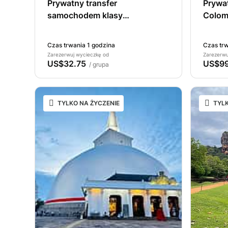
Prywatny transfer
Prywa
samochodem klasy
Colom
ekonomicznej z miasta
Kolombo na lotnisko Kolombo
Czas trwania 1 godzina
Czas trw
(CMB).
Zarezerwuj wycieczkę od
Zarezerwu
US$32.75
US$99
/ grupa
TYLKO NA ŻYCZENIE
TYLK