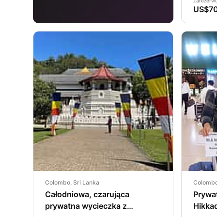
Zarezerwu
US$7
Colombo, Sri Lanka
Colombo
Całodniowa, czarująca
Prywa
prywatna wycieczka z
Hikka