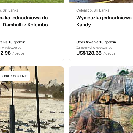
, Sri Lanka
Colombo, Sri Lanka
czka jednodniowa do
Wycieczka jednodniowa
ji i Dambulli z Kolombo
Kandy.
ania 10 godzin
Czas trwania 10 godzin
j wycieczkę od
Zarezerwuj wycieczkę od
2.98
US$128.65
/ osoba
/ osoba
O NA ŻYCZENIE