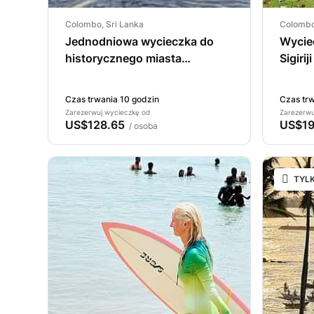
Colombo, Sri Lanka
Colombo
Jednodniowa wycieczka do
Wycie
historycznego miasta
Sigiri
Anuradhapura z Kolombo.
Czas trwania 10 godzin
Czas trw
Zarezerwuj wycieczkę od
Zarezerwu
US$128.65
US$19
/ osoba
TYLK