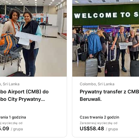
, Sri Lanka
Colombo, Sri Lanka
bo Airport (CMB) do
Prywatny transfer z CM
bo City Prywatny
Beruwali.
fer samochodem typu
my.
ania 1 godzina
Czas trwania 2 godzin
j wycieczkę od
Zarezerwuj wycieczkę od
.09
US$58.48
/ grupa
/ grupa