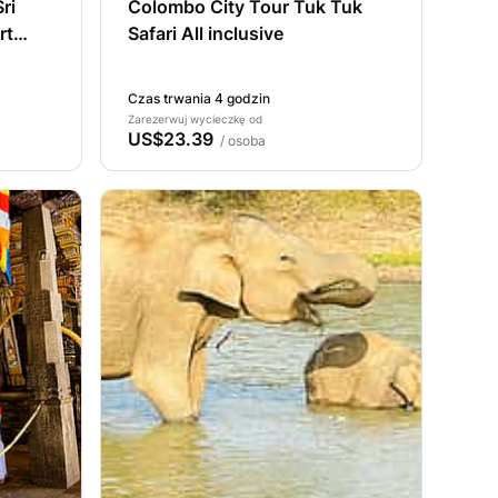
ri
Colombo City Tour Tuk Tuk
rt
Safari All inclusive
Czas trwania 4 godzin
Zarezerwuj wycieczkę od
US$23.39
/ osoba