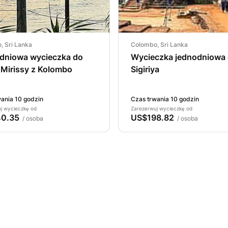
, Sri Lanka
Colombo, Sri Lanka
dniowa wycieczka do
Wycieczka jednodniowa
i Mirissy z Kolombo
Sigiriya
ania 10 godzin
Czas trwania 10 godzin
j wycieczkę od
Zarezerwuj wycieczkę od
0.35
US$198.82
/ osoba
/ osoba