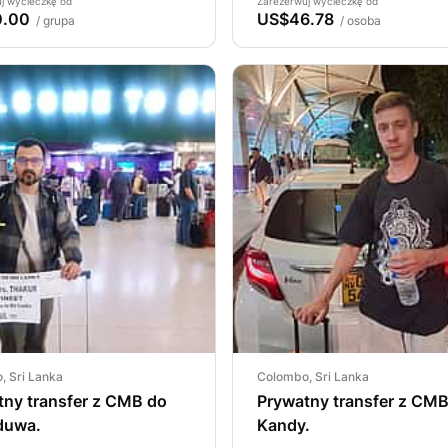
j wycieczkę od
Zarezerwuj wycieczkę od
0.00
US$46.78
/ grupa
/ osoba
, Sri Lanka
Colombo, Sri Lanka
tny transfer z CMB do
Prywatny transfer z CM
duwa.
Kandy.