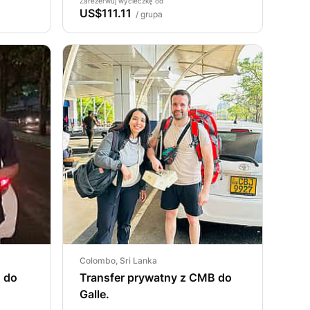
Zarezerwuj wycieczkę od
US$111.11
/ grupa
Colombo, Sri Lanka
B do
Transfer prywatny z CMB do
Galle.