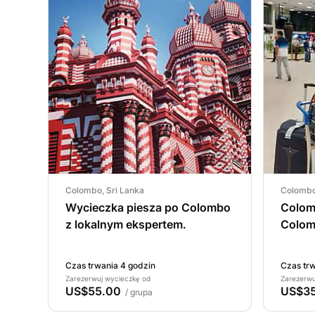
Colombo, Sri Lanka
Colombo
Wycieczka piesza po Colombo
Colom
z lokalnym ekspertem.
Colom
Trans
Econo
Czas trwania 4 godzin
Czas trw
Zarezerwuj wycieczkę od
Zarezerwu
US$55.00
US$35
/ grupa