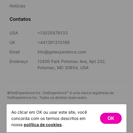
Notícias
Contatos
USA
+13025979133
UK
+441361310189
Email
info@getexperience.com
Endereço
12400 Park Potomac Ave, Apt 232,
Potomac, MD 20854, USA
©GetExperience Inc. GetExperience™ é uma marca registrada da
GetExperience Inc. Todos os direitos reservados.
Português
Ao clicar em OK ou usar este site, você
OK
concorda com os termos descritos em
FILTROS
nossa
política de cookies
.