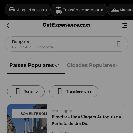
Aluguel de carro
Transfer de aeroporto
Aluguel
Bulgária
07 - 17 Aug
1 hóspede
Países Populares
Cidades Populares
Turismo
Transferências
Sofia, Bulgária
SOMENTE SOLICITAÇÃO
Plovdiv – Uma Viagem Autoguiada
Perfeita de Um Dia.