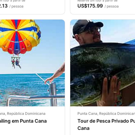
m tour a partir de
Reserve um tour a partir de
.13
US$175.99
/ pessoa
/ pessoa
ana, República Dominicana
Punta Cana, República Dominica
iling em Punta Cana
Tour de Pesca Privado P
Cana