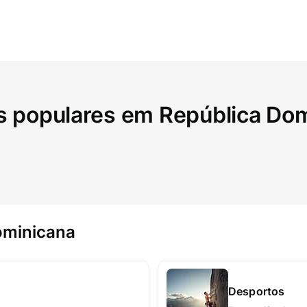
s populares em República Do
ominicana
Desportos