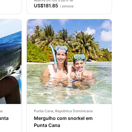
Reserve um tour a partir de
US$181.85
/ pessoa
na
Punta Cana, República Dominicana
unta
Mergulho com snorkel em
Punta Cana