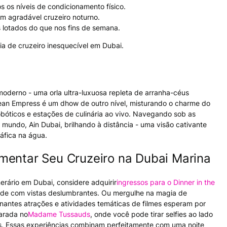
s os níveis de condicionamento físico.
m agradável cruzeiro noturno.
 lotados do que nos fins de semana.
ia de cruzeiro inesquecível em Dubai.
a
derno - uma orla ultra-luxuosa repleta de arranha-céus
cean Empress é um dhow de outro nível, misturando o charme do
obóticos e estações de culinária ao vivo. Navegando sob as
 mundo, Ain Dubai, brilhando à distância - uma visão cativante
áfica na água.
mentar Seu Cruzeiro na Dubai Marina
nerário em Dubai, considere adquirir
ingressos para o Dinner in the
dade com vistas deslumbrantes. Ou mergulhe na magia de
nantes atrações e atividades temáticas de filmes esperam por
arada no
Madame Tussauds
, onde você pode tirar selfies ao lado
tas. Essas experiências combinam perfeitamente com uma noite