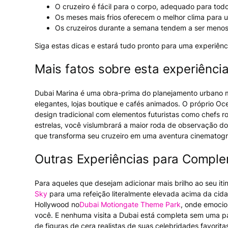
O cruzeiro é fácil para o corpo, adequado para todo
Os meses mais frios oferecem o melhor clima para u
Os cruzeiros durante a semana tendem a ser menos
Siga estas dicas e estará tudo pronto para uma experiênc
Mais fatos sobre esta experiênci
Dubai Marina é uma obra-prima do planejamento urbano mo
elegantes, lojas boutique e cafés animados. O próprio O
design tradicional com elementos futuristas como chefs r
estrelas, você vislumbrará a maior roda de observação do
que transforma seu cruzeiro em uma aventura cinematogr
Outras Experiências para Comple
Para aqueles que desejam adicionar mais brilho ao seu iti
Sky
para uma refeição literalmente elevada acima da ci
Hollywood no
Dubai Motiongate Theme Park
, onde emocio
você. E nenhuma visita a Dubai está completa sem uma p
de figuras de cera realistas de suas celebridades favori