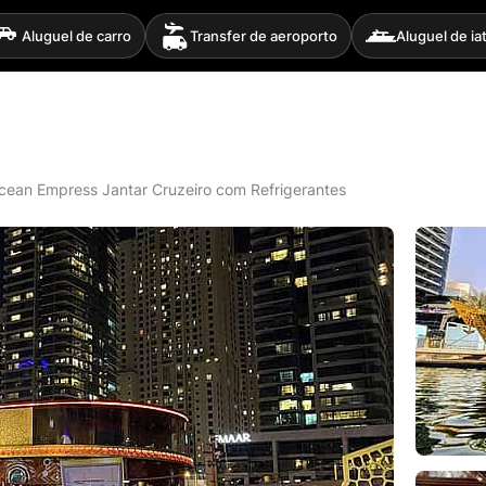
Aluguel de carro
Transfer de aeroporto
Aluguel de ia
cean Empress Jantar Cruzeiro com Refrigerantes