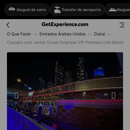
Aluguel de carro
Transfer de aeroporto
Aluguel
O Que Fazer
Emirados Árabes Unidos
Dubai
Cruzeiro com Jantar Ocean Empress VIP Premium com Bebidas A