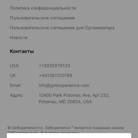
Политика конфиденциальности
Пользовательское соглашение
Пользовательское соглашение для Организатора
Новости
Контакты
USA
+13025979133
UK
+441361310189
Email
info@getexperience.com
Адрес
12400 Park Potomac Ave, Apt 232,
Potomac, MD 20854, USA
© GetExperience Inc. GetExperience ™ является товарным знаком
GetExperience Inc. Все права защищены.