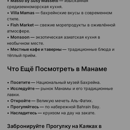
•
Masso by Susy Massetti —
изысканная
средиземноморская кухня.
•
Villa Mamas —
бахрейнские вкусы в современном
стиле.
•
Fish Market —
свежие морепродукты в оживлённой
атмосфере.
•
Monsoon —
экзотическая азиатская кухня в
необычном месте.
•
Местные кафе и таверны —
традиционные блюда и
тёплый приём.
Что Ещё Посмотреть в Манаме
•
Посетите —
Национальный музей Бахрейна.
•
Исследуйте —
рынок Манамы и его традиционные
лавки.
•
Откройте —
Великую мечеть Аль-Фатих.
•
Прогуляйтесь —
по набережной Bahrain Bay.
•
Насладитесь —
круизом на дау на закате.
Забронируйте Прогулку на Каяках в