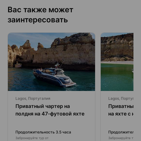
Вас также может
заинтересовать
Lagos, Португалия
Lagos, Португал
Приватный чартер на
Приватный к
полдня на 47-футовой яхте
на яхте с на
сапбордом.
Продолжительность 3.5 часа
Продолжительнос
Забронируйте тур от
Забронируйте тур о