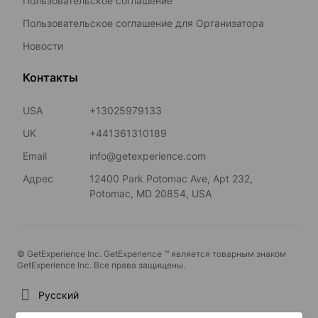
Пользовательское соглашение
Пользовательское соглашение для Организатора
Новости
Контакты
USA
+13025979133
UK
+441361310189
Email
info@getexperience.com
Адрес
12400 Park Potomac Ave, Apt 232,
Potomac, MD 20854, USA
© GetExperience Inc. GetExperience ™ является товарным знаком
GetExperience Inc. Все права защищены.
Русский