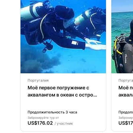
Португалия
Португ
Моё первое погружение с
Моё п
аквалангом в океан с острова
аквал
Терсейра.
Пику.
Продолжительность 3 часа
Продолж
Забронируйте тур от
Забронир
US$176.02
US$17
/ участник