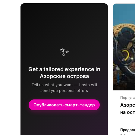
✨
Get a tailored experience in
Азорские острова
Tell us what you want — hosts will
send you personal offers
Португ
Азорс
Опубликовать смарт-тендер
на ос
Продолж