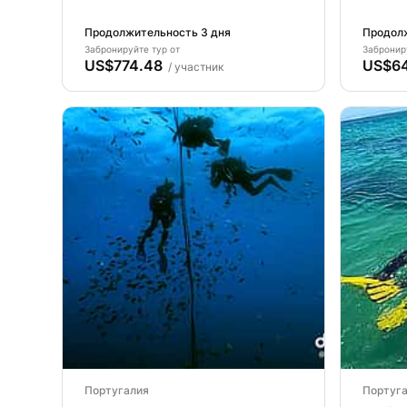
Азорских островах - остров
Азорс
Пику - Ваше подводное
Файал
Продолжительность 3 дня
Продолж
приключение начинается
прикл
Забронируйте тур от
Забронир
US$774.48
US$6
здесь!
здесь
/ участник
Португалия
Португ