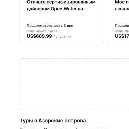
Станьте сертифицированным
Моё п
дайвером Open Water на
аквал
Азорских островах - Сан-
Сан-М
Мигель - Ваше подводное
Продолжительность 3 дня
Продолж
приключение начинается
Забронируйте тур от
Забронир
US$689.99
US$17
здесь!
/ участник
Туры в Азорские острова