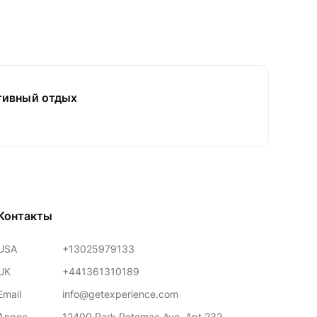
тивный отдых
Контакты
USA
+13025979133
UK
+441361310189
Email
info@getexperience.com
Адрес
12400 Park Potomac Ave, Apt 232,