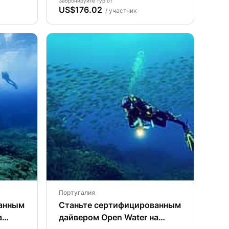
Забронируйте тур от
US$176.02
/ участник
Португалия
ванным
Станьте сертифицированным
а
дайвером Open Water на