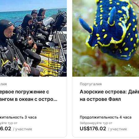
алия
Португалия
ервое погружение с
Азорские острова: Дай
ангом в океан с острова
на острове Фаял
ительность 3 часа
Продолжительность 4 часа
уйте тур от
Забронируйте тур от
6.02
US$176.02
/ участник
/ участник