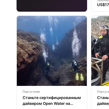
Забронир
US$17
Португалия
Португ
Станьте сертифицированным
Стань
дайвером Open Water на
дайве