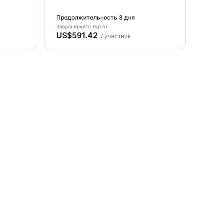
стров
Азорских островах - остров
Терсейра - Ваше подводное
Продолжительность 3 дня
е
приключение начинается
Забронируйте тур от
US$591.42
здесь!
/ участник