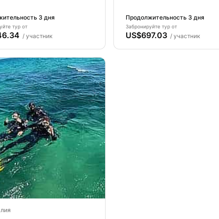
ких островах - остров
Азорских островах – о
 - Ваше подводное
Санта-Мария – Ваше
ительность 3 дня
Продолжительность 3 дня
ючение начинается
подводное приключени
уйте тур от
Забронируйте тур от
46.34
US$697.03
!
начинается здесь!
/ участник
/ участник
алия