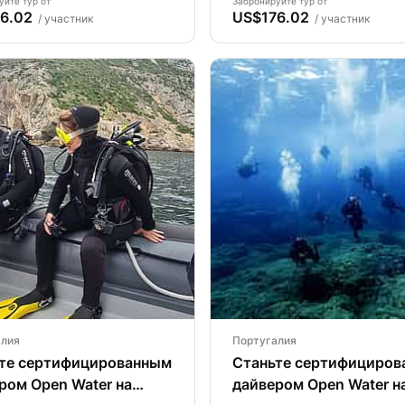
уйте тур от
Забронируйте тур от
6.02
US$176.02
/ участник
/ участник
алия
Португалия
те сертифицированным
Станьте сертифициро
ром Open Water на
дайвером Open Water н