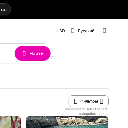
 яхт
USD
Русский
Найти
Фильтры
press here to select several
categories at once