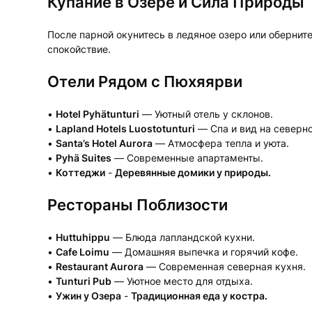
Купание в Озере и Сила Природы
После парной окунитесь в ледяное озеро или обернит
спокойствие.
Отели Рядом с Пюхяярви
•
Hotel Pyhätunturi
— Уютный отель у склонов.
•
Lapland Hotels Luostotunturi
— Спа и вид на северно
•
Santa’s Hotel Aurora
— Атмосфера тепла и уюта.
•
Pyhä Suites
— Современные апартаменты.
•
Коттеджи
-
Деревянные домики у природы.
Рестораны Поблизости
•
Huttuhippu
— Блюда лапландской кухни.
•
Cafe Loimu
— Домашняя выпечка и горячий кофе.
•
Restaurant Aurora
— Современная северная кухня.
•
Tunturi Pub
— Уютное место для отдыха.
•
Ужин у Озера
-
Традиционная еда у костра.