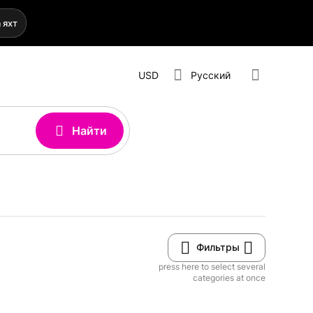
 яхт
USD
Русский
Найти
Фильтры
press here to select several
categories at once