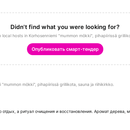
Didn't find what you were looking for?
m local hosts in Korhosenniemi "mummon mökki", pihapiirissä grillikot
Опубликовать смарт-тендер
"mummon mökki", pihapiirissä grillikota, sauna ja riihikirkko.
 отдых, а ритуал очищения и восстановления. Аромат дерева, м