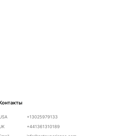
Контакты
USA
+13025979133
UK
+441361310189