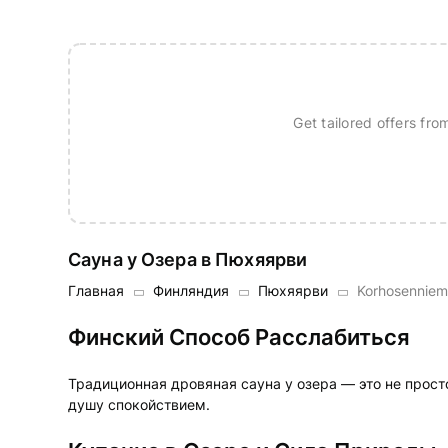
Get tailored offers fro
Сауна у Озера в Пюхяярви
Главная
Финляндия
Пюхяярви
Korhosenniemi 
Финский Способ Расслабиться
Традиционная дровяная сауна у озера — это не просто
душу спокойствием.