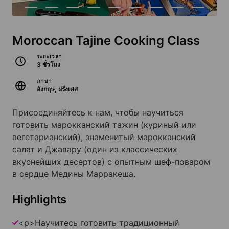
Moroccan Tajine Cooking Class
ระยะเวลา
3 ชั่วโมง
ภาษา
อังกฤษ, ฝรั่งเศส
Присоединяйтесь к нам, чтобы научиться
готовить марокканский тажин (куриный или
вегетарианский), знаменитый марокканский
салат и Джавару (один из классических
вкуснейших десертов) с опытным шеф-поваром
в сердце Медины Марракеша.
Highlights
<p>Научитесь готовить традиционный