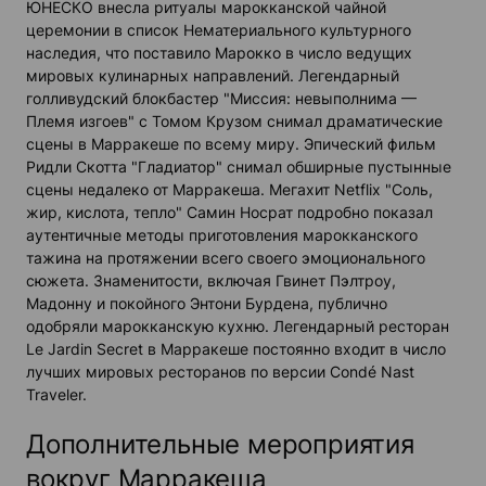
ЮНЕСКО внесла ритуалы марокканской чайной
церемонии в список Нематериального культурного
наследия, что поставило Марокко в число ведущих
мировых кулинарных направлений. Легендарный
голливудский блокбастер "Миссия: невыполнима —
Племя изгоев" с Томом Крузом снимал драматические
сцены в Марракеше по всему миру. Эпический фильм
Ридли Скотта "Гладиатор" снимал обширные пустынные
сцены недалеко от Марракеша. Мегахит Netflix "Соль,
жир, кислота, тепло" Самин Носрат подробно показал
аутентичные методы приготовления марокканского
тажина на протяжении всего своего эмоционального
сюжета. Знаменитости, включая Гвинет Пэлтроу,
Мадонну и покойного Энтони Бурдена, публично
одобряли марокканскую кухню. Легендарный ресторан
Le Jardin Secret в Марракеше постоянно входит в число
лучших мировых ресторанов по версии Condé Nast
Traveler.
Дополнительные мероприятия
вокруг Марракеша