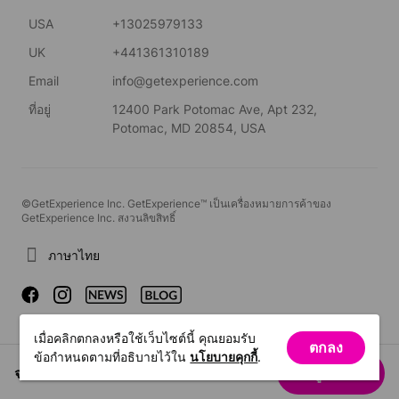
USA
+13025979133
UK
+441361310189
Email
info@getexperience.com
ที่อยู่
12400 Park Potomac Ave, Apt 232,
Potomac, MD 20854, USA
©GetExperience Inc. GetExperience™ เป็นเครื่องหมายการค้าของ
GetExperience Inc. สงวนลิขสิทธิ์
ภาษาไทย
เมื่อคลิกตกลงหรือใช้เว็บไซต์นี้ คุณยอมรับ
ตกลง
ข้อกำหนดตามที่อธิบายไว้ใน
นโยบายคุกกี้
.
จาก US$32.77
ดูวันที่
/ คน