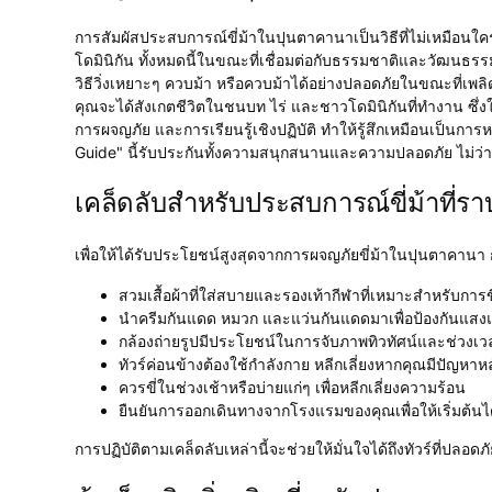
การสัมผัสประสบการณ์ขี่ม้าในปุนตาคานาเป็นวิธีที่ไม่เหมือน
โดมินิกัน ทั้งหมดนี้ในขณะที่เชื่อมต่อกับธรรมชาติและวัฒนธรรม
วิธีวิ่งเหยาะๆ ควบม้า หรือควบม้าได้อย่างปลอดภัยในขณะที่เพล
คุณจะได้สังเกตชีวิตในชนบท ไร่ และชาวโดมินิกันที่ทำงาน ซึ่ง
การผจญภัย และการเรียนรู้เชิงปฏิบัติ ทำให้รู้สึกเหมือนเป็นกา
Guide" นี้รับประกันทั้งความสนุกสนานและความปลอดภัย ไม่ว่าคุณ
เคล็ดลับสำหรับประสบการณ์ขี่ม้าที่ราบ
เพื่อให้ได้รับประโยชน์สูงสุดจากการผจญภัยขี่ม้าในปุนตาคานา 
สวมเสื้อผ้าที่ใส่สบายและรองเท้ากีฬาที่เหมาะสำหรับการขี
นำครีมกันแดด หมวก และแว่นกันแดดมาเพื่อป้องกันแส
กล้องถ่ายรูปมีประโยชน์ในการจับภาพทิวทัศน์และช่วงเว
ทัวร์ค่อนข้างต้องใช้กำลังกาย หลีกเลี่ยงหากคุณมีปัญหาหล
ควรขี่ในช่วงเช้าหรือบ่ายแก่ๆ เพื่อหลีกเลี่ยงความร้อน
ยืนยันการออกเดินทางจากโรงแรมของคุณเพื่อให้เริ่มต้นได
การปฏิบัติตามเคล็ดลับเหล่านี้จะช่วยให้มั่นใจได้ถึงทัวร์ที่ปล