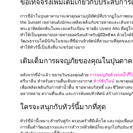
ข้อเท็จจริงเพิ่มเติมเกี่ยวกับประสบการณ
การขี่ม้าในปุนตาคานาจะพาคุณผ่านภูมิทัศน์ที่ปรากฏในภาพยน
the Sunset เหล่าคนดังมักจะเพลิดเพลินกับชายหาดและเส้นทาง
พระอาทิตย์ตกดินในทะเลแคริบเบียน ชายฝั่ง Uvero Alto ที่อยู่ใ
ทำให้เป็นจุดหมายปลายทางยอดนิยมสำหรับผู้มีอิทธิพล ด้วยไกด์ที
วัฒนธรรมโดมินิกันในขณะที่ขี่ผ่านทิวทัศน์ที่สวยงามที่สุดของ
ทำให้ทัวร์นี้เป็นสิ่งที่น่าแชร์อย่างมาก
เติมเต็มการผจญภัยของคุณในปุนตา
หลังจากขี่ม้าแล้ว ขยายวันของคุณด้วย
การผจญภัยด้วยรถบั๊กกี
ดรีนาลีน สำหรับความตื่นเต้นทางอากาศ
ทัวร์ซิปไลน์
จะพาคุณดื
เพื่อเพลิดเพลินกับการดำน้ำตื้น ชายหาดบริสุทธิ์ และชีวิตทาง
หลากหลาย ความตื่นเต้น และการค้นพบทิวทัศน์ สร้างการผจญภ
ใครจะสนุกกับทัวร์นี้มากที่สุด
ทัวร์ขี่ม้านี้เหมาะสำหรับคู่รัก ครอบครัวที่มีเด็กโต และกลุ่มเ
การดื่มด่ำวัฒนธรรมและการสำรวจทิวทัศน์ก็จะสนุกไปกับมันเช่น