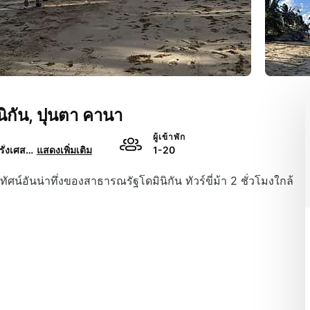
นิกัน, ปุนตา คานา
ผู้เข้าพัก
อังกฤษ, ฝรั่งเศส, สเปน, โปรตุเกส
แสดงเพิ่มเติม
1-20
น์อันน่าทึ่งของสาธารณรัฐโดมินิกัน ทัวร์ขี่ม้า 2 ชั่วโมงใกล้