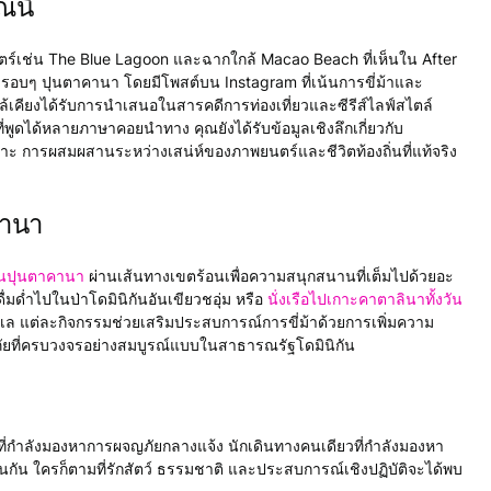
์นี้
ตร์เช่น The Blue Lagoon และฉากใกล้ Macao Beach ที่เห็นใน After
รอบๆ ปุนตาคานา โดยมีโพสต์บน Instagram ที่เน้นการขี่ม้าและ
กล้เคียงได้รับการนำเสนอในสารคดีการท่องเที่ยวและซีรีส์ไลฟ์สไตล์
่พูดได้หลายภาษาคอยนำทาง คุณยังได้รับข้อมูลเชิงลึกเกี่ยวกับ
เกาะ การผสมผสานระหว่างเสน่ห์ของภาพยนตร์และชีวิตท้องถิ่นที่แท้จริง
คานา
้ในปุนตาคานา
ผ่านเส้นทางเขตร้อนเพื่อความสนุกสนานที่เต็มไปด้วยอะ
่มด่ำไปในป่าโดมินิกันอันเขียวชอุ่ม หรือ
นั่งเรือไปเกาะคาตาลินาทั้งวัน
ทะเล แต่ละกิจกรรมช่วยเสริมประสบการณ์การขี่ม้าด้วยการเพิ่มความ
ัยที่ครบวงจรอย่างสมบูรณ์แบบในสาธารณรัฐโดมินิกัน
พื่อนที่กำลังมองหาการผจญภัยกลางแจ้ง นักเดินทางคนเดียวที่กำลังมองหา
กัน ใครก็ตามที่รักสัตว์ ธรรมชาติ และประสบการณ์เชิงปฏิบัติจะได้พบ