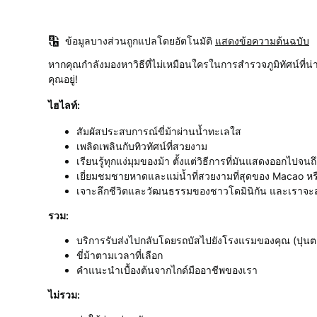
ข้อมูลบางส่วนถูกแปลโดยอัตโนมัติ
แสดงข้อความต้นฉบับ
หากคุณกำลังมองหาวิธีที่ไม่เหมือนใครในการสำรวจภูมิทัศน์ที่น่
คุณอยู่!
ไฮไลท์:
สัมผัสประสบการณ์ขี่ม้าผ่านน้ำทะเลใส
เพลิดเพลินกับทิวทัศน์ที่สวยงาม
เรียนรู้ทุกแง่มุมของม้า ตั้งแต่วิธีการที่มันแสดงออกไปจนถ
เยี่ยมชมชายหาดและแม่น้ำที่สวยงามที่สุดของ Macao หร
เจาะลึกชีวิตและวัฒนธรรมของชาวโดมินิกัน และเราจะ
รวม:
บริการรับส่งไปกลับโดยรถบัสไปยังโรงแรมของคุณ (ปุนต
ขี่ม้าตามเวลาที่เลือก
คำแนะนำเบื้องต้นจากไกด์มืออาชีพของเรา
ไม่รวม: