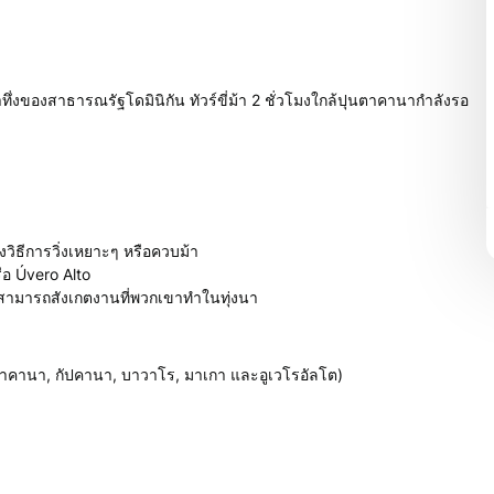
าทึ่งของสาธารณรัฐโดมินิกัน ทัวร์ขี่ม้า 2 ชั่วโมงใกล้ปุนตาคานากำลังรอ
ึงวิธีการวิ่งเหยาะๆ หรือควบม้า
ือ Úvero Alto
สามารถสังเกตงานที่พวกเขาทำในทุ่งนา
าคานา, กัปคานา, บาวาโร, มาเกา และอูเวโรอัลโต)