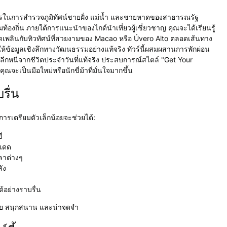
ใครในการสำรวจภูมิทัศน์ชายฝั่ง แม่น้ำ และชายหาดของสาธารณรัฐ
ท้องถิ่น ภายใต้การแนะนำของไกด์นำเที่ยวผู้เชี่ยวชาญ คุณจะได้เรียนรู้
ิดเพลินกับทิวทัศน์ที่สวยงามของ Macao หรือ Úvero Alto ตลอดเส้นทาง
ให้ข้อมูลเชิงลึกทางวัฒนธรรมอย่างแท้จริง ทัวร์นี้ผสมผสานการพักผ่อน
รหลีกหนีจากชีวิตประจำวันที่แท้จริง ประสบการณ์สไตล์ "Get Your
จะเป็นมือใหม่หรือนักขี่ม้าที่มั่นใจมากขึ้น
รื่น
การเตรียมตัวเล็กน้อยจะช่วยได้:
่
งแดด
ลาต่างๆ
ัง
้อย่างราบรื่น
อดภัย สนุกสนาน และน่าจดจำ