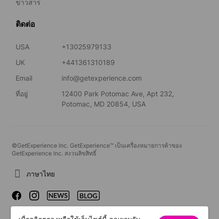
ข่าวสาร
ติดต่อ
USA
+13025979133
UK
+441361310189
Email
info@getexperience.com
ที่อยู่
12400 Park Potomac Ave, Apt 232,
Potomac, MD 20854, USA
©GetExperience Inc. GetExperience™ เป็นเครื่องหมายการค้าของ
GetExperience Inc. สงวนลิขสิทธิ์
ภาษาไทย