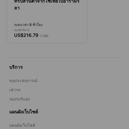
ทริปส่วนตัวจากโซเฟียไปอารามริ
ลา
ระยะเวลา 8 ชั่วโมง
จองทัวร์จาก
US$216.79
/ กลุ่ม
บริการ
ขอประสบการณ์
เช่ารถ
จองรถรับส่ง
แผนผังเว็บไซต์
แผนผังเว็บไซต์