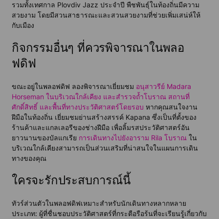
รวมทั้งเทศกาล Plovdiv Jazz ประจำปี พืชพันธุ์ในท้องถิ่นมีความ
สวยงาม โดยมีสวนสาธารณะและสวนสวยงามที่ช่วยเพิ่มเสน่ห์ให้
กับเมือง
กิจกรรมอื่นๆ ที่ควรพิจารณาในพลอ
ฟดิฟ
ขณะอยู่ในพลอฟดิฟ ลองพิจารณาเยี่ยมชม
อนุสาวรีย์ Madara
Horseman ในบริเวณใกล้เคียง และสำรวจถ้ำโบราณ สถานที่
ศักดิ์สิทธิ์ และพื้นที่ทางประวัติศาสตร์โดยรอบ
หากคุณสนใจงาน
ฝีมือในท้องถิ่น เยี่ยมชมย่านสร้างสรรค์ Kapana ซึ่งเป็นที่ตั้งของ
ร้านค้าและแกลเลอรีของช่างฝีมือ เพื่อลิ้มรสประวัติศาสตร์อัน
ยาวนานของบัลแกเรีย
การเดินทางไปยังอาราม Rila โบราณ
ใน
บริเวณใกล้เคียงสามารถเป็นส่วนเสริมที่น่าสนใจในแผนการเดิน
ทางของคุณ
ใครจะรักประสบการณ์นี้
ทัวร์ส่วนตัวในพลอฟดิฟเหมาะสำหรับนักเดินทางหลากหลาย
ประเภท: ผู้ที่ชื่นชอบประวัติศาสตร์ที่กระตือรือร้นที่จะเรียนรู้เกี่ยวกับ