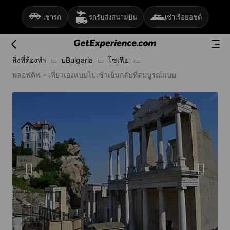
เช่ารถ
รถรับส่งสนามบิน
เช่าเรือยอชต์
สิ่งที่ต้องทำ
บBulgaria
โซเฟีย
พลอฟดิฟ – เที่ยวเองแบบไปเช้าเย็นกลับที่สมบูรณ์แบบ