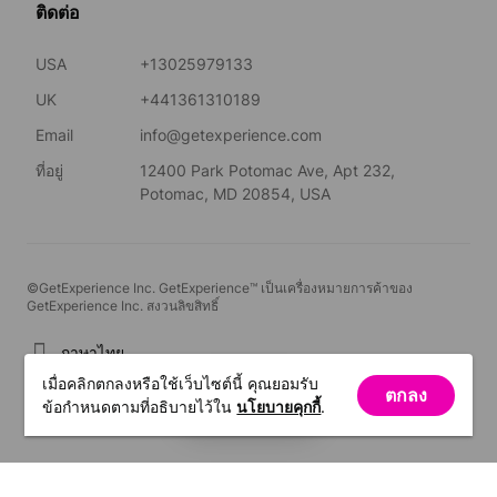
ติดต่อ
USA
+13025979133
UK
+441361310189
Email
info@getexperience.com
ที่อยู่
12400 Park Potomac Ave, Apt 232,
Potomac, MD 20854, USA
©GetExperience Inc. GetExperience™ เป็นเครื่องหมายการค้าของ
GetExperience Inc. สงวนลิขสิทธิ์
ภาษาไทย
เมื่อคลิกตกลงหรือใช้เว็บไซต์นี้ คุณยอมรับ
ตกลง
ตัวกรอง
ข้อกำหนดตามที่อธิบายไว้ใน
นโยบายคุกกี้
.