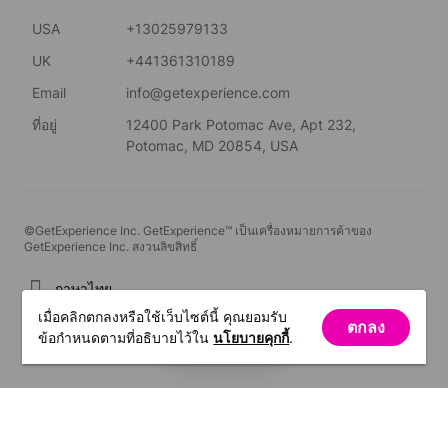
USA
+13025979133
UK
+441361310189
Email
info@getexperience.com
ที่อยู่
12400 Park Potomac Ave, Apt 232,
Potomac, MD 20854, USA
©GetExperience Inc. GetExperience™ เป็นเครื่องหมายการค้าของ
GetExperience Inc. สงวนลิขสิทธิ์
ภาษาไทย
เมื่อคลิกตกลงหรือใช้เว็บไซต์นี้ คุณยอมรับ
ตกลง
ตัวกรอง
ข้อกำหนดตามที่อธิบายไว้ใน
นโยบายคุกกี้
.