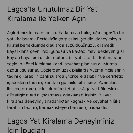
Lagos'ta Unutulmaz Bir Yat
Kiralama ile Yelken Açın
Açık denizde maceranın rahatlamayla buluştuğu Lagos'ta bir
yat kiralayarak Portekiz'in çarpıcı kıyı şeridini deneyimleyin.
Kristal berraklığındaki sularda süzüldüğünüzü, dramatik
kayalıklarla çevrili olduğunuzu ve keşfedilmeyi bekleyen gizli
koyları hayal edin. İster motorlu bir yatı ister bir katamaranı
seçin, bu özel kiralama kendi seyahat planınızı oluşturma
özgürlüğü sunar. Gözlerden uzak plajlarda yüzme molalarının
tadını çıkarabilir, canlı sularda şnorkelle dalabilir ve serinletici
içeceklerin tadını çıkarırken güneşlenebilirsiniz. Ayrıntılarla
ilgilenecek yetenekli bir mürettebat ile Algarve bölgesinin
güzelliğinin tadını çıkarmaya odaklanabilirsiniz. Bu yat
kiralama deneyimi, sıradanlıktan kaçmak ve seyahatin lüks
tarafının tadını çıkarmak isteyen herkes için idealdir.
Lagos Yat Kiralama Deneyiminiz
İçin İpuçları