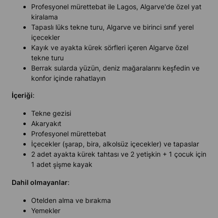
Profesyonel mürettebat ile Lagos, Algarve'de özel yat
kiralama
Tapaslı lüks tekne turu, Algarve ve birinci sınıf yerel
içecekler
Kayık ve ayakta kürek sörfleri içeren Algarve özel
tekne turu
Berrak sularda yüzün, deniz mağaralarını keşfedin ve
konfor içinde rahatlayın
İçeriği
:
Tekne gezisi
Akaryakıt
Profesyonel mürettebat
İçecekler (şarap, bira, alkolsüz içecekler) ve tapaslar
2 adet ayakta kürek tahtası ve 2 yetişkin + 1 çocuk için
1 adet şişme kayak
Dahil olmayanlar
:
Otelden alma ve bırakma
Yemekler