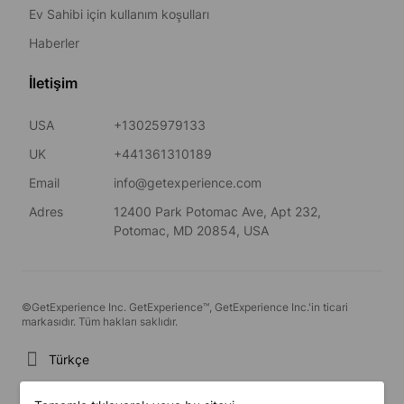
Ev Sahibi için kullanım koşulları
Haberler
İletişim
USA
+13025979133
UK
+441361310189
Email
info@getexperience.com
Adres
12400 Park Potomac Ave, Apt 232,
Potomac, MD 20854, USA
©GetExperience Inc. GetExperience™, GetExperience Inc.'in ticari
markasıdır. Tüm hakları saklıdır.
Türkçe