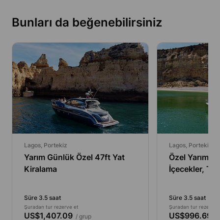
Bunları da beğenebilirsiniz
Lagos, Portekiz
Lagos, Portekiz
Yarım Günlük Özel 47ft Yat
Özel Yarım Gü
Kiralama
İçecekler, Ta
Paddle Board
Süre 3.5 saat
Süre 3.5 saat
Şuradan tur rezerve et
Şuradan tur rezerve 
US$1,407.09
US$996.69
/ grup
/ 