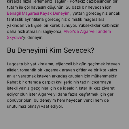
kırsalda hızla ilerlemenizi sağlar - Portekiz cazibesinden bir
tutam ile çöl havasını düşünün. Su bazlı bir heyecan için,
Benagil Mağarası Kayak Deneyimi
, yattan göreceğiniz ancak
fantastik ayrıntılarla göreceğiniz o mistik mağaralara
yakından ve kişisel bir kürek sunuyor. Yükseklikler kalbinizin
daha hızlı atmasını sağlıyorsa,
Alvor'da Algarve Tandem
Skydive
'yi deneyin.
Bu Deneyimi Kim Sevecek?
Lagos'ta bir yat kiralama, eğlenceli bir gün geçirmek isteyen
aileler, romantik bir kaçamak arayan çiftler ve birlikte kalıcı
anılar yaratmak isteyen arkadaş grupları için mükemmeldir.
Rahat bir ortamda çarpıcı kıyı şeridinin tadını çıkarmaya
istekli yalnız gezginler için de idealdir. İster ilk kez ziyaret
ediyor olun ister Algarve'yi daha fazla keşfetmek için geri
dönüyor olun, bu deneyim hem heyecan verici hem de
unutulmaz olmayı vaat ediyor.