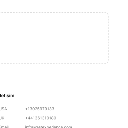
İletişim
USA
+13025979133
UK
+441361310189
Email
info@getexperience.com