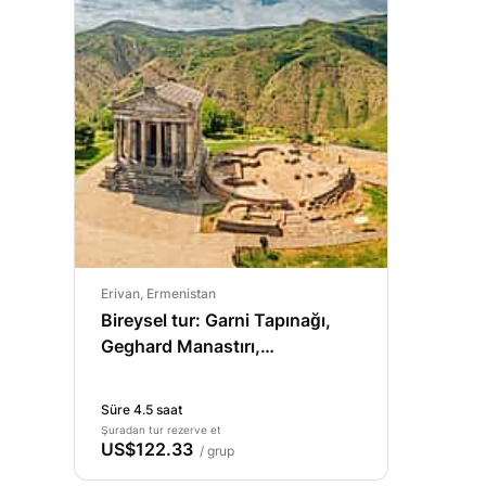
Erivan, Ermenistan
Bireysel tur: Garni Tapınağı,
Geghard Manastırı,
Ermenistan'daki Taşlar
Senfonisi Vadisi, Erivan.
Süre 4.5 saat
Şuradan tur rezerve et
US$122.33
/ grup