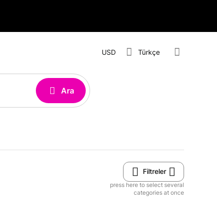
USD
Türkçe
Ara
Filtreler
press here to select several
categories at once