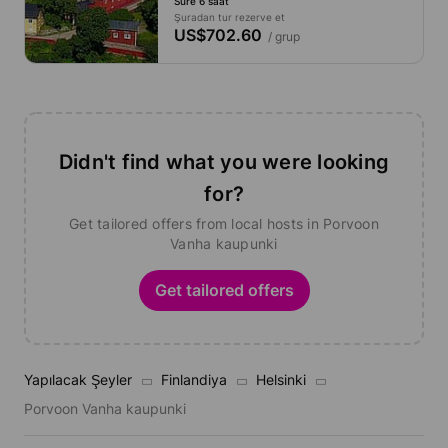
Süre 6 saat
Şuradan tur rezerve et
US$702.60
/ grup
Didn't find what you were looking
for?
Get tailored offers from local hosts in Porvoon
Vanha kaupunki
Get tailored offers
Yapılacak Şeyler
Finlandiya
Helsinki
Porvoon Vanha kaupunki