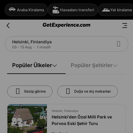
Araba Kiralama
Havaalanı transferi
Yat kiralama
Helsinki, Finlandiya
05 - 15 Aug
1 misafir
Popüler Ülkeler
Popüler Şehirler
Gezip görme
Doğa ve dış mekanlar
Helsinki, Finlandiya
Helsinki'den Özel Milli Park ve
Porvoo Eski Şehir Turu