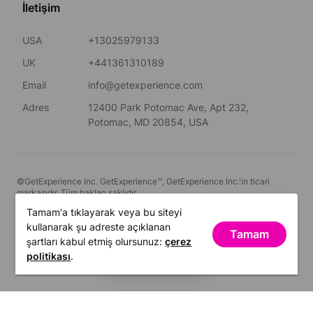
İletişim
USA
+13025979133
UK
+441361310189
Email
info@getexperience.com
Adres
12400 Park Potomac Ave, Apt 232,
Potomac, MD 20854, USA
©GetExperience Inc. GetExperience™, GetExperience Inc.'in ticari
markasıdır. Tüm hakları saklıdır.
Tamam'a tıklayarak veya bu siteyi
Türkçe
kullanarak şu adreste açıklanan
Tamam
şartları kabul etmiş olursunuz:
çerez
FILTRELER
politikası
.