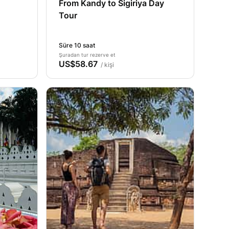
From Kandy to Sigiriya Day
Tour
Süre 10 saat
Şuradan tur rezerve et
US$58.67
/ kişi