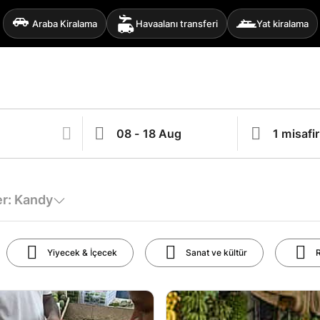
Araba Kiralama
Havaalanı transferi
Yat kiralama
er: Kandy
Yiyecek & İçecek
Sanat ve kültür