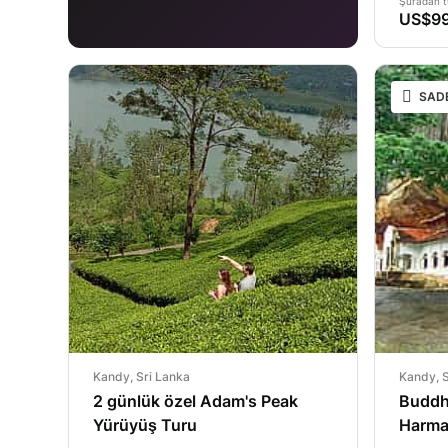
Şuradan t
US$99
SAD
Kandy, Sri Lanka
Kandy, S
2 günlük özel Adam's Peak
Buddh
Yürüyüş Turu
Harma