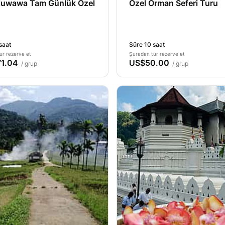
uwawa Tam Günlük Özel
Özel Orman Seferi Turu
saat
Süre 10 saat
ur rezerve et
Şuradan tur rezerve et
1.04
US$50.00
/ grup
/ grup