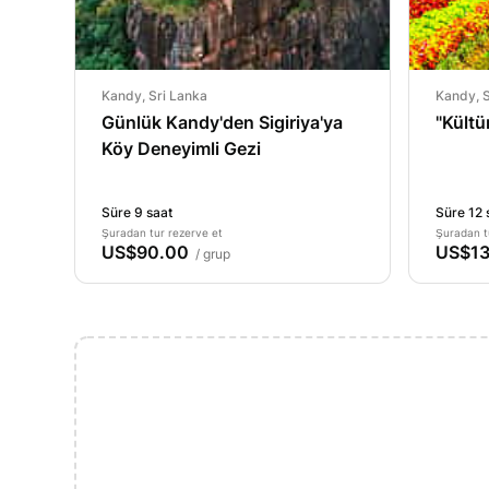
Kandy, Sri Lanka
Kandy, S
Günlük Kandy'den Sigiriya'ya
"Kültü
Köy Deneyimli Gezi
Süre 9 saat
Süre 12 
Şuradan tur rezerve et
Şuradan t
US$90.00
US$13
/ grup