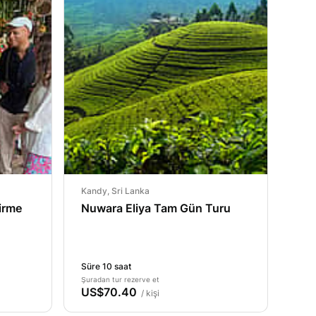
Kandy, Sri Lanka
irme
Nuwara Eliya Tam Gün Turu
Süre 10 saat
Şuradan tur rezerve et
US$70.40
/ kişi