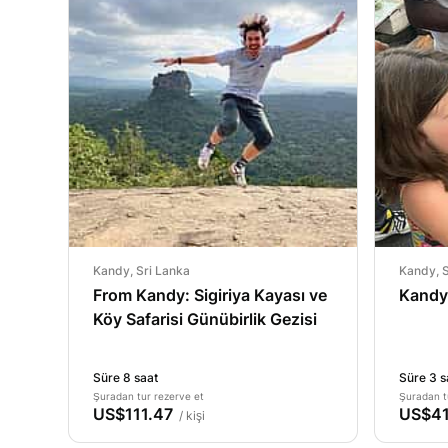
Kandy, Sri Lanka
Kandy, S
From Kandy: Sigiriya Kayası ve
Kandy 
Köy Safarisi Günübirlik Gezisi
Süre 8 saat
Süre 3 s
Şuradan tur rezerve et
Şuradan t
US$111.47
US$41
/ kişi