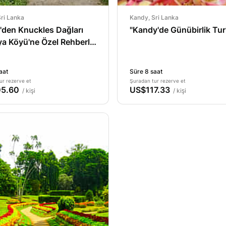
ri Lanka
Kandy, Sri Lanka
'den Knuckles Dağları
"Kandy'de Günübirlik Tur
a Köyü'ne Özel Rehberli
üş
aat
Süre 8 saat
ur rezerve et
Şuradan tur rezerve et
5.60
US$117.33
/ kişi
/ kişi