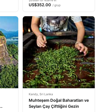
Şuradan tur rezerve et
US$352.00
/ grup
Kandy, Sri Lanka
Muhteşem Doğal Baharatları ve
Seylan Çay Çiftliğini Gezin