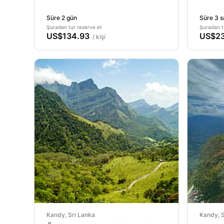
Süre 2 gün
Süre 3 s
Şuradan tur rezerve et
Şuradan t
US$134.93
US$23
/ kişi
Kandy, Sri Lanka
Kandy, S