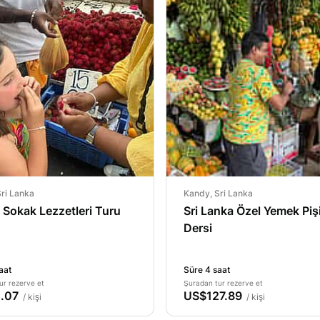
ri Lanka
Kandy, Sri Lanka
Sokak Lezzetleri Turu
Sri Lanka Özel Yemek Piş
Dersi
aat
Süre 4 saat
ur rezerve et
Şuradan tur rezerve et
.07
US$127.89
/ kişi
/ kişi