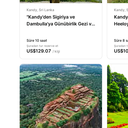
Kandy, Sri Lanka
Kandy, S
"Kandy'den Sigiriya ve
Kandy
Dambulla'ya Günübirlik Gezi ve
Heeloy
İsteğe Bağlı Vahşi Yaşam
Yürüy
Safarisi"
Süre 10 saat
Süre 8 s
Şuradan tur rezerve et
Şuradan t
US$129.07
US$10
/ kişi