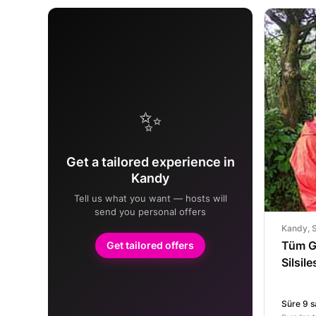
✨
Get a tailored experience in
Kandy
Tell us what you want — hosts will
send you personal offers
Kandy, S
Tüm G
Get tailored offers
Silsil
Turu
Süre 9 s