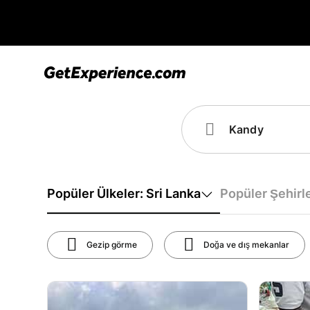
Popüler Ülkeler: Sri Lanka
Popüler Şehirl
Gezip görme
Doğa ve dış mekanlar