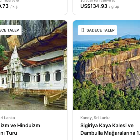
ur rezerve et
Şuradan tur rezerve et
.73
US$134.93
/ kişi
/ grup
ECE TALEP
SADECE TALEP
ri Lanka
Kandy, Sri Lanka
izm ve Hinduizm
Sigiriya Kaya Kalesi ve
nı Turu
Dambulla Mağaralarına 1