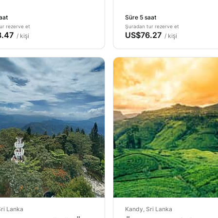
Günlük Tur
aat
Süre 5 saat
ur rezerve et
Şuradan tur rezerve et
.47
US$76.27
/ kişi
/ kişi
ri Lanka
Kandy, Sri Lanka