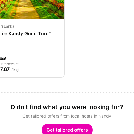
ri Lanka
r ile Kandy Günü Turu"
saat
ur rezerve et
7.87
/ kişi
Didn't find what you were looking for?
Get tailored offers from local hosts in Kandy
Get tailored offers