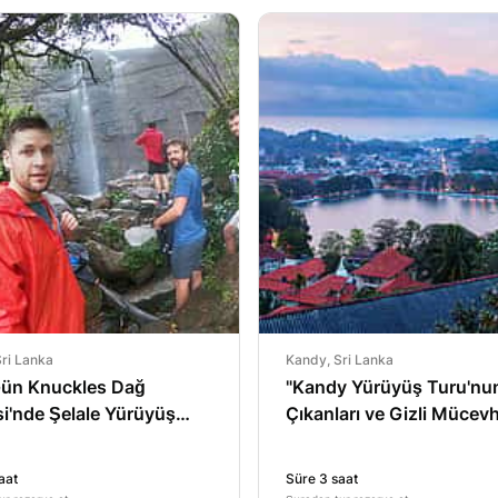
ri Lanka
Kandy, Sri Lanka
ün Knuckles Dağ
"Kandy Yürüyüş Turu'nu
esi'nde Şelale Yürüyüş
Çıkanları ve Gizli Mücevh
aat
Süre 3 saat