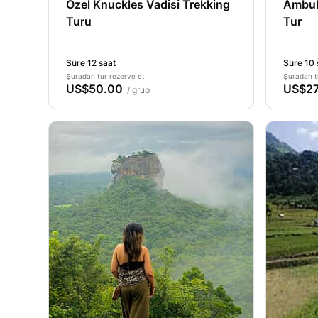
Özel Knuckles Vadisi Trekking
Ambul
Turu
Tur
Süre 12 saat
Süre 10 
Şuradan tur rezerve et
Şuradan t
US$50.00
US$27
/ grup