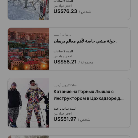
المدة 6 ساعات
احجز جولة من
US$76.23
/ شخص
يريفان, أرمينيا
جولة مشي خاصة لأهم معالم يريفان.
المدة 2 ساعات
احجز جولة من
US$58.21
/ مجموعة
تساجْكدْزور, أرمينيا
Катаниe на Горных Лыжах с
Инструктором в Цахкадзоре для
Начинающих
المدة ساعة واحدة
احجز جولة من
US$51.97
/ شخص