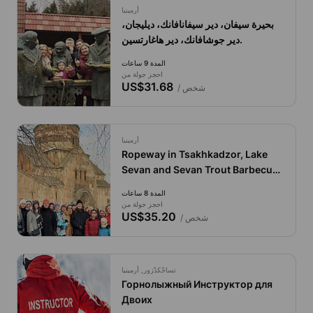
أرمينيا
بحيرة سيفان، دير سيفانافانك، ديليجان،
دير جوشافانك، دير هاغارتسين.
المدة 9 ساعات
احجز جولة من
US$31.68
/ شخص
أرمينيا
Ropeway in Tsakhkadzor, Lake
Sevan and Sevan Trout Barbecue
Master Class
المدة 8 ساعات
احجز جولة من
US$35.20
/ شخص
تساجْكدْزور, أرمينيا
Горнолыжный Инструктор для
Двоих