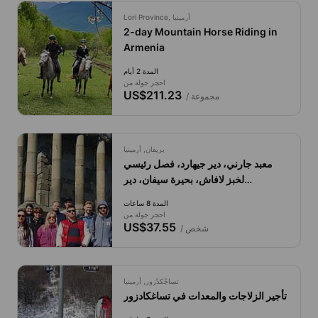
Lori Province, أرمينيا
2-day Mountain Horse Riding in
Armenia
المدة 2 أيام
احجز جولة من
US$211.23
/ مجموعة
يريفان, أرمينيا
معبد جارني، دير جيهارد، فصل رئيسي
لخبز لافاش، بحيرة سيفان، دير
سيفانافانك.
المدة 8 ساعات
احجز جولة من
US$37.55
/ شخص
تساجْكدْزور, أرمينيا
تأجير الزلاجات والمعدات في تساغكادزور