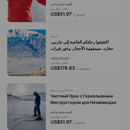
المدة ساعة واحدة
احجز جولة من
US$51.97
/ شخص
أرمينيا
اكتشفوا رحلتكم الخاصة إلى جارني،
جغارد، سيمفونية الأحجار، وخور فيراب.
المدة 5 ساعات
احجز جولة من
US$174.63
/ مجموعة
تساجْكدْزور, أرمينيا
Частный Урок с Горнолыжным
Инструктором для Начинающих
المدة ساعة واحدة
احجز جولة من
US$51.97
/ شخص