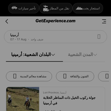
استئجار يخت
نقل من المطار
تأجير سيارات
أرمينيا
ضيف واحد
07 - 17 Aug
المدن الشعبية
البلدان الشعبية: أرمينيا
الفنون والثقافة
مشاهدة معالم المدينة
Lori Province, أرمينيا
جولة ركوب الخيل ذات المناظر الخلابة
في أرمينيا