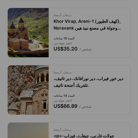
يريفان, أرمينيا
Khor Virap, Areni-1 (كهف الطيور),
Noravank وجولة في مصنع نبيذ هين
أرمينيا.
المدة 10 ساعات
احجز جولة من
US$35.20
/ شخص
يريفان, أرمينيا
دير خور فيراب، دير نورافانك، دير تاتيف،
تلفريك أجنحة تاتيف.
المدة 14 ساعات
احجز جولة من
US$66.89
/ شخص
يريفان, أرمينيا
<p>جولات غارني، جيغارد، فيزاب-