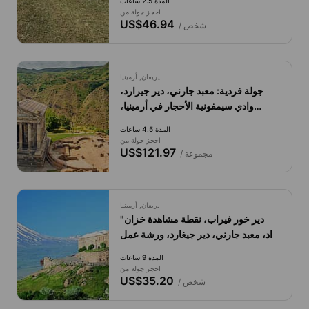
المدة 2.5 ساعات
احجز جولة من
US$46.94
/ شخص
يريفان, أرمينيا
جولة فردية: معبد جارني، دير جيرارد،
وادي سيمفونية الأحجار في أرمينيا،
يريفان.
المدة 4.5 ساعات
احجز جولة من
US$121.97
/ مجموعة
يريفان, أرمينيا
"دير خور فيراب، نقطة مشاهدة خزان
آزاد، معبد جارني، دير جيغارد، ورشة عمل
خبز اللافا"
المدة 9 ساعات
احجز جولة من
US$35.20
/ شخص