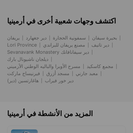
اكتشف وجهات شعبية أخرى في أرمينيا
بحيرة سيفان
سمفونية الحجارة
دير جغهارد
يريفان
دير تاتيف
مصنع يريفان للبراندي
Lori Province
Sevanavank Monastery دير سيفانافانك
ديلجان ناشيونال بارك
مجمع كاسكيد
مسرح الأوبرا والباليه الوطني الأرميني
معبد جارني
مسجد أزرق
فيرنيساج ماركت
دير خور فيراب
هاغارتسين (دير)
المزيد من الأنشطة في أرمينيا