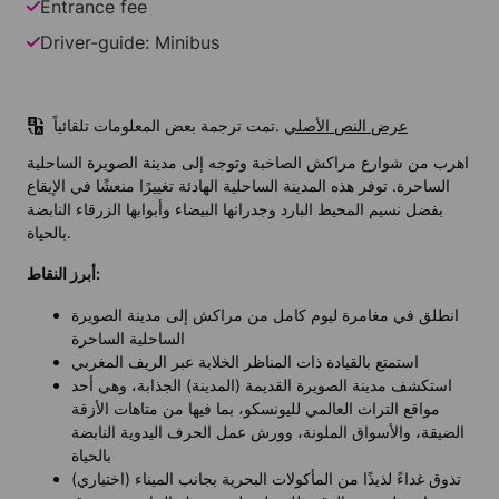
Entrance fee
Driver-guide: Minibus
عرض النص الأصلي
تمت ترجمة بعض المعلومات تلقائياً.
اهرب من شوارع مراكش الصاخبة وتوجه إلى مدينة الصويرة الساحلية
الساحرة. توفر هذه المدينة الساحلية الهادئة تغييرًا منعشًا في الإيقاع
بفضل نسيم المحيط البارد وجدرانها البيضاء وأبوابها الزرقاء النابضة
بالحياة.
أبرز النقاط:
انطلق في مغامرة ليوم كامل من مراكش إلى مدينة الصويرة
الساحلية الساحرة
استمتع بالقيادة ذات المناظر الخلابة عبر الريف المغربي
استكشف مدينة الصويرة القديمة (المدينة) الجذابة، وهي أحد
مواقع التراث العالمي لليونسكو، بما فيها من متاهات الأزقة
الضيقة، والأسواق الملونة، وورش عمل الحرف اليدوية النابضة
بالحياة
تذوق غداءً لذيذًا من المأكولات البحرية بجانب الميناء (اختياري)