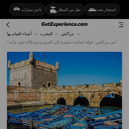
استئجار يخت
نقل من المطار
تأجير سيارات
مراكش
المغرب
أشياء للقيام بها
"من مراكش: جولة جماعية صغيرة إلى الصويرة وسكالة ليوم واحد"