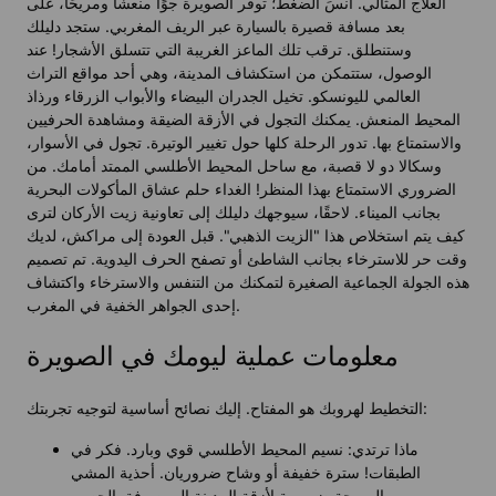
العلاج المثالي. انسَ الضغط؛ توفر الصويرة جوًا منعشًا ومريحًا، على
بعد مسافة قصيرة بالسيارة عبر الريف المغربي. ستجد دليلك
وستنطلق. ترقب تلك الماعز الغريبة التي تتسلق الأشجار! عند
الوصول، ستتمكن من استكشاف المدينة، وهي أحد مواقع التراث
العالمي لليونسكو. تخيل الجدران البيضاء والأبواب الزرقاء ورذاذ
المحيط المنعش. يمكنك التجول في الأزقة الضيقة ومشاهدة الحرفيين
والاستمتاع بها. تدور الرحلة كلها حول تغيير الوتيرة. تجول في الأسوار،
وسكالا دو لا قصبة، مع ساحل المحيط الأطلسي الممتد أمامك. من
الضروري الاستمتاع بهذا المنظر! الغداء حلم عشاق المأكولات البحرية
بجانب الميناء. لاحقًا، سيوجهك دليلك إلى تعاونية زيت الأركان لترى
كيف يتم استخلاص هذا "الزيت الذهبي". قبل العودة إلى مراكش، لديك
وقت حر للاسترخاء بجانب الشاطئ أو تصفح الحرف اليدوية. تم تصميم
هذه الجولة الجماعية الصغيرة لتمكنك من التنفس والاسترخاء واكتشاف
إحدى الجواهر الخفية في المغرب.
معلومات عملية ليومك في الصويرة
التخطيط لهروبك هو المفتاح. إليك نصائح أساسية لتوجيه تجربتك:
ماذا ترتدي: نسيم المحيط الأطلسي قوي وبارد. فكر في
الطبقات! سترة خفيفة أو وشاح ضروريان. أحذية المشي
المريحة ضرورية لأزقة المدينة المرصوفة بالحصى.