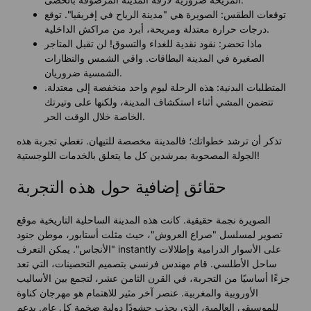
توقعات الطقس: الصويرة هي "مدينة الرياح في إفريقيا". توقع
درجات حرارة معتدلة ومريحة، أبرد من مراكش الداخلية.
ماذا تحضر: نقود نقدية للغداء والتسوق! لن تقبل المتاجر
الصغيرة في المدينة البطاقات. واقي الشمس والنظارات
الشمسية ضروريان.
المتطلبات البدنية: هذه الرحلة ليوم واحد منخفضة إلى معتدلة.
تتضمن المشي أثناء استكشاف المدينة، ولكنها على وتيرتك
الخاصة خلال الوقت الحر.
تذكر أن ترشد خطواتك؛ فالمدينة مخصصة للتيهان. تغطي تجربة هذه
الجولة المصحوبة بمرشدين كل ما يتعلق بالخدمات اللوجستية!
حقائق إضافية حول هذه التجربة
الصويرة نجمة حقيقية. كانت هذه المدينة الساحلية التاريخية موقع
تصوير لمسلسل "صراع العروش"، حيث مثلت أستابور، موطن جنود
"الأنجاس". يمكن التعرف instantly على الأسوار الدرامية وإطلالات
ساحل الأطلسي. قام مهندس فرنسي بتصميم التحصينات، التي تعد
جزءًا أساسيًا من التجربة، في القرن الثامن عشر، لتجمع بين الأساليب
الأوروبية والمغربية. عنصر آخر مثير للاهتمام هو مهرجان كناوة
للموسيقى العالمية، الذي يجذب حشودًا دولية ضخمة كل عام. يدعم