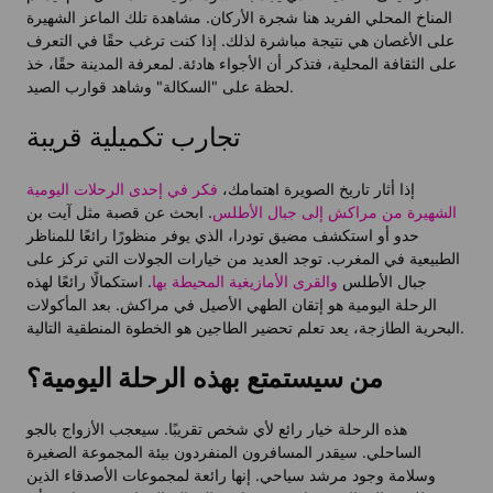
المناخ المحلي الفريد هنا شجرة الأركان. مشاهدة تلك الماعز الشهيرة
على الأغصان هي نتيجة مباشرة لذلك. إذا كنت ترغب حقًا في التعرف
على الثقافة المحلية، فتذكر أن الأجواء هادئة. لمعرفة المدينة حقًا، خذ
لحظة على "السكالة" وشاهد قوارب الصيد.
تجارب تكميلية قريبة
إذا أثار تاريخ الصويرة اهتمامك،
فكر في إحدى الرحلات اليومية
الشهيرة من مراكش إلى جبال الأطلس
. ابحث عن قصبة مثل آيت بن
حدو أو استكشف مضيق تودرا، الذي يوفر منظورًا رائعًا للمناظر
الطبيعية في المغرب. توجد العديد من خيارات الجولات التي تركز على
جبال الأطلس
والقرى الأمازيغية المحيطة بها
. استكمالًا رائعًا لهذه
الرحلة اليومية هو إتقان الطهي الأصيل في مراكش. بعد المأكولات
البحرية الطازجة، يعد تعلم تحضير الطاجين هو الخطوة المنطقية التالية.
من سيستمتع بهذه الرحلة اليومية؟
هذه الرحلة خيار رائع لأي شخص تقريبًا. سيعجب الأزواج بالجو
الساحلي. سيقدر المسافرون المنفردون بيئة المجموعة الصغيرة
وسلامة وجود مرشد سياحي. إنها رائعة لمجموعات الأصدقاء الذين