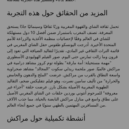
المزيد من الحقائق حول هذه التجربة
تحمل ثقافة الشاي والقهوة المغربية وزنًا ثقافيًا وسينمائيًا جادًا يستحق
المعرفة. تصنف المغرب باستمرار ضمن أفضل 10 دول مستهلكة
للشاي في العالم وفقًا لإحصائيات منظمة الأغذية والزراعة للأمم
المتحدة الأخيرة. أدرجت اليونسكو طقوس حفل الشاي المغربي في
قائمة التراث الثقافي غير المادي، تقديرًا لتقاليد الضيافة التي تعود إلى
قرون وما زالت تمارس حتى اليوم. صور الفيلم الهوليودي الأسطوري
"مهمة مستحيلة: أمة مارقة" بطولة توم كروز مشاهد درامية في
مراكش عالميًا. صور ملحمة ريدلي سكوت "المجالد" مشاهد صحراوية
واسعة النطاق بالقرب من مراكش. عرضت "الملح والدهون والحامض
والحرارة" من تأليف سامين نصرت، وهو فيلم نتفليكس ضخم، التقاليد
الطهوية المغربية الأصيلة بشكل بارز. عرضت حلقة "أجزاء غير
معروفة" للمرحوم أنتوني بوردين حلقات عن الشاي المغربي الأصيل
على نطاق واسع في منازل مراكش النابضة بالحياة، مما جذب الآلاف
من المسافرين المهتمين بالطهي سنويًا في جميع أنحاء العالم.
أنشطة تكميلية حول مراكش