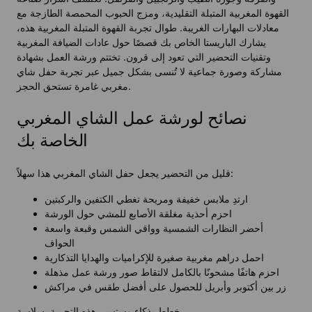
القهوة المغربية المتبلة التقليدية، ومزج الحبوب المحمصة الطازجة مع
معادلات البهارات الغريبة. طوال تجربة القهوة المتبلة المغربية هذه،
يشارك الباريستا الخاص بك قصصًا حول عادات الضيافة المغربية
وتقنيات التحضير التي تعود إلى قرون. تختتم ورشة العمل بشهادة
مشاركة وصورة جماعية لا تُنسى بشكل جميل عبر تجربة حفل شاي
مغربي غامرة تستحق الحجز.
نصائح لورشة عمل الشاي المغربي
الخاصة بك
قليل من التحضير يجعل حفل الشاي المغربي هذا سهلاً:
ارتدِ ملابس خفيفة ومريحة تغطي الكتفين والركبتين
احزم أحذية مغلقة الأصابع للمشي حول الورشة
أحضر النظارات الشمسية وواقي الشمس وقبعة واسعة
الحواف
احمل دراهم مغربية صغيرة للإكراميات والهدايا التذكارية
احزم هاتفًا مشحونًا بالكامل لالتقاط صور ورشة عمل مذهلة
زر بين أكتوبر وأبريل للحصول على أفضل طقس في مراكش
خطط بذكاء وستسير هذه التجربة بسلاسة.