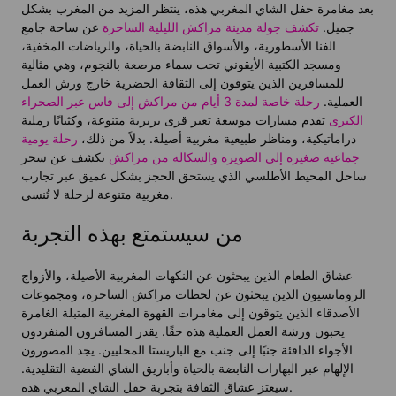
بعد مغامرة حفل الشاي المغربي هذه، ينتظر المزيد من المغرب بشكل
جميل.
تكشف جولة مدينة مراكش الليلية الساحرة
عن ساحة جامع
الفنا الأسطورية، والأسواق النابضة بالحياة، والرياضات المخفية،
ومسجد الكتبية الأيقوني تحت سماء مرصعة بالنجوم، وهي مثالية
للمسافرين الذين يتوقون إلى الثقافة الحضرية خارج ورش العمل
العملية.
رحلة خاصة لمدة 3 أيام من مراكش إلى فاس عبر الصحراء
الكبرى
تقدم مسارات موسعة تعبر قرى بربرية متنوعة، وكثبانًا رملية
دراماتيكية، ومناظر طبيعية مغربية أصيلة. بدلاً من ذلك،
رحلة يومية
جماعية صغيرة إلى الصويرة والسكالة من مراكش
تكشف عن سحر
ساحل المحيط الأطلسي الذي يستحق الحجز بشكل عميق عبر تجارب
مغربية متنوعة لرحلة لا تُنسى.
من سيستمتع بهذه التجربة
عشاق الطعام الذين يبحثون عن النكهات المغربية الأصيلة، والأزواج
الرومانسيون الذين يبحثون عن لحظات مراكش الساحرة، ومجموعات
الأصدقاء الذين يتوقون إلى مغامرات القهوة المغربية المتبلة الغامرة
يحبون ورشة العمل العملية هذه حقًا. يقدر المسافرون المنفردون
الأجواء الدافئة جنبًا إلى جنب مع الباريستا المحليين. يجد المصورون
الإلهام عبر البهارات النابضة بالحياة وأباريق الشاي الفضية التقليدية.
سيعتز عشاق الثقافة بتجربة حفل الشاي المغربي هذه.