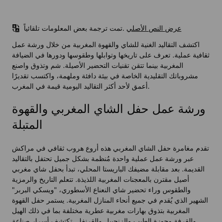
عرض النص الأصلي
تمت ترجمة بعض المعلومات تلقائياً.
اكتشف التقاليد الغنية للشاي والقهوة المغربية من خلال ورشة عمل
ثقافية عملية. تعرف على تاريخها وتوابلها وطقوسها ودورها في الضيافة
المغربية بينما تتقن تقنيات التحضير الأصيلة. شم وتذوق واصنع
مشروباتك التقليدية الخاصة في بيئة دافئة وملهمة، واكتسب تقديرًا
أعمق لأحد أكثر التقاليد اليومية قيمة في المغرب.
ورشة عمل حفل الشاي المغربي والقهوة
المتبلة
تقدم مغامرة حفل الشاي المغربي هذه أروع هروب ثقافي في مراكش
عبر ورشة عمل عملية واحدة مُنظمة بشكل جميل تحتفل بالتقاليد
القديمة. بعد مقابلة مضيفك الباريستا المحلي، تبدأ بحفل شاي مغربي
أصيل مقترن بالمعجنات المغربية اللذيذة. تتعلم التاريخ والرمزية
والطقوس وراء تحضير شاي النعناع الأسطوري، "ويسكي البربر"
الشهير الذي يُقدم في جميع أنحاء المنازل المغربية. يستمر حفل القهوة
المغربية بتذوق بهارات مغربية عطرية مختلفة بما في ذلك الهيل
والقرفة وجوزة الطيب والزنجبيل والقرنفل. تكتشف أسرار صناعة