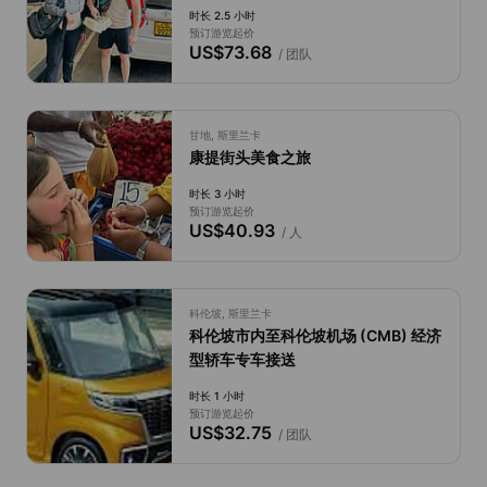
时长 2.5 小时
预订游览起价
US$73.68
/ 团队
甘地, 斯里兰卡
康提街头美食之旅
时长 3 小时
预订游览起价
US$40.93
/ 人
科伦坡, 斯里兰卡
科伦坡市内至科伦坡机场 (CMB) 经济
型轿车专车接送
时长 1 小时
预订游览起价
US$32.75
/ 团队