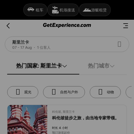
租车
机场接送
游艇租赁
斯里兰卡
07 - 17 Aug
1 位客人
热门国家: 斯里兰卡
热门城市
观光
自然与户外
动物
科伦坡, 斯里兰卡
科伦坡徒步之旅，由当地专家带领。
时长 4 小时
预订游览起价