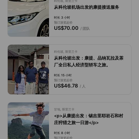
科伦坡, 斯里兰卡
从科伦坡机场出发的康提接送服务
时长 3 小时
预订游览起价
US$70.00
/ 团队
科伦坡, 斯里兰卡
从科伦坡出发：康提、品纳瓦拉及茶
厂全日私人经济型轿车之旅。
时长 15 小时
预订游览起价
US$46.78
/ 人
甘地, 斯里兰卡
<p>从康提出发：锡吉里耶岩石和村
庄狩猎之旅一日游</p>
时长 8 小时
预订游览起价