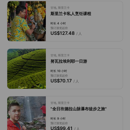
甘地, 斯里兰卡
斯里兰卡私人烹饪课程
时长 4 小时
预订游览起价
US$127.48
/ 人
甘地, 斯里兰卡
努瓦拉埃利耶一日游
时长 10 小时
预订游览起价
US$70.17
/ 人
甘地, 斯里兰卡
"全日坎德拉山脉瀑布徒步之旅"
时长 9 小时
预订游览起价
US$99.41
/ 人