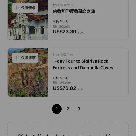
甘地, 斯里兰卡
仅限请求
佛教和印度教融合之旅
时长 3 小时
预订游览起价
US$23.39
/ 人
甘地, 斯里兰卡
仅限请求
1-day Tour to Sigiriya Rock
Fortress and Dambulla Caves
时长 5 小时
预订游览起价
US$76.02
/ 人
1
2
3